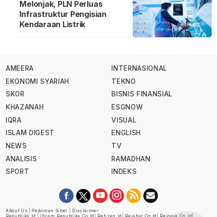
Melonjak, PLN Perluas
Infrastruktur Pengisian
Kendaraan Listrik
AMEERA
INTERNASIONAL
EKONOMI SYARIAH
TEKNO
SKOR
BISNIS FINANSIAL
KHAZANAH
ESGNOW
IQRA
VISUAL
ISLAM DIGEST
ENGLISH
NEWS
TV
ANALISIS
RAMADHAN
SPORT
INDEKS
About Us
|
Pedoman Siber
|
Disclaimer
Republika.id
|
Ihram.republika.co.id
|
Retizen.id
|
Rejabar.co.id
|
Rejogja.co.id
|