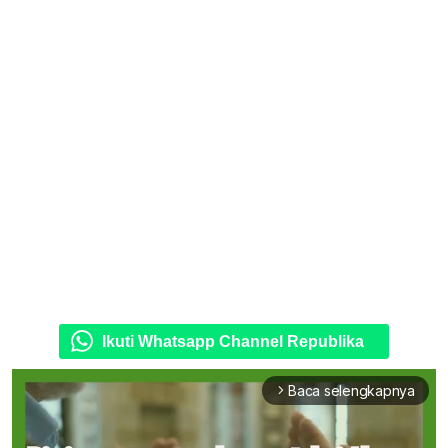
Ikuti Whatsapp Channel Republika
Baca selengkapnya
arrow_forward_ios