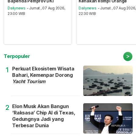
Bapenda Pemprov DKI
Kenakan Rompi Orange
Dailynews
- Jumat , 07 Aug 2026,
Dailynews
- Jumat , 07 Aug 2026
23:00 WIB
22:30 WIB
>
Terpopuler
Perkuat Ekosistem Wisata
1
Bahari, Kemenpar Dorong
Yacht Tourism
Elon Musk Akan Bangun
2
‘Raksasa’ Chip AI di Texas,
Gedungnya Jadi yang
Terbesar Dunia