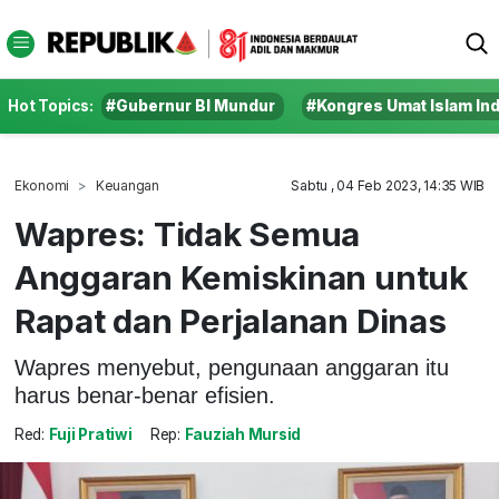
Hot Topics:
#Gubernur BI Mundur
#Kongres Umat Islam In
Ekonomi
Keuangan
Sabtu , 04 Feb 2023, 14:35 WIB
Wapres: Tidak Semua
Anggaran Kemiskinan untuk
Rapat dan Perjalanan Dinas
Wapres menyebut, pengunaan anggaran itu
harus benar-benar efisien.
Red:
Fuji Pratiwi
Rep:
Fauziah Mursid