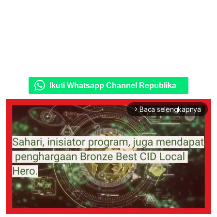
Ikuti Whatsapp Channel Republika
Baca selengkapnya
arrow_forward_ios