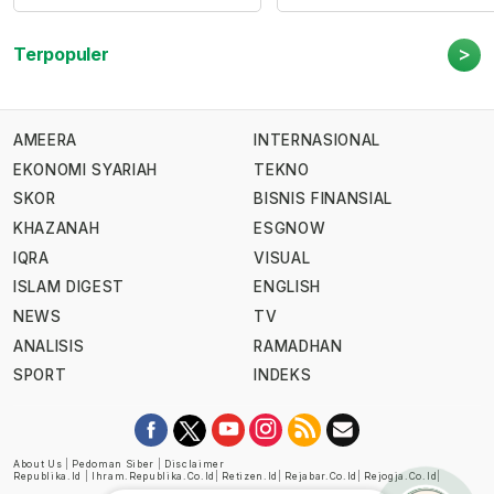
>
Terpopuler
AMEERA
INTERNASIONAL
EKONOMI SYARIAH
TEKNO
SKOR
BISNIS FINANSIAL
KHAZANAH
ESGNOW
IQRA
VISUAL
ISLAM DIGEST
ENGLISH
NEWS
TV
ANALISIS
RAMADHAN
SPORT
INDEKS
About Us
|
Pedoman Siber
|
Disclaimer
Republika.id
|
Ihram.republika.co.id
|
Retizen.id
|
Rejabar.co.id
|
Rejogja.co.id
|