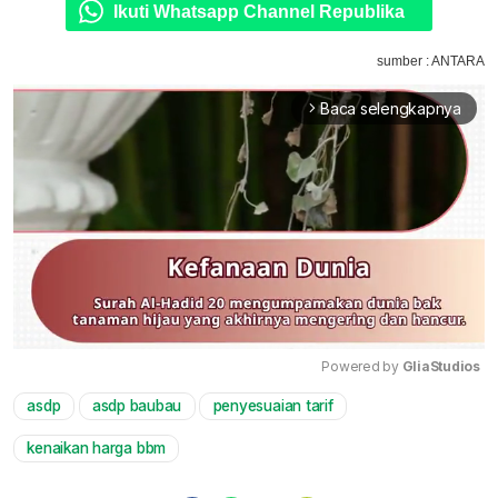
Ikuti Whatsapp Channel Republika
sumber : ANTARA
Baca selengkapnya
arrow_forward_ios
Powered by 
GliaStudios
asdp
asdp baubau
penyesuaian tarif
Mute
kenaikan harga bbm