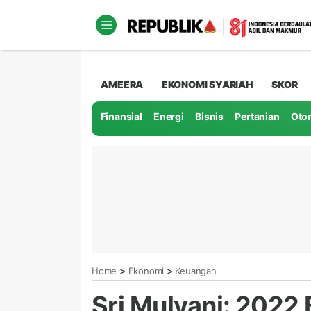
AMEERA
EKONOMI SYARIAH
SKOR
Finansial
Energi
Bisnis
Pertanian
Oto
>
>
Home
Ekonomi
Keuangan
Sri Mulyani: 2022 