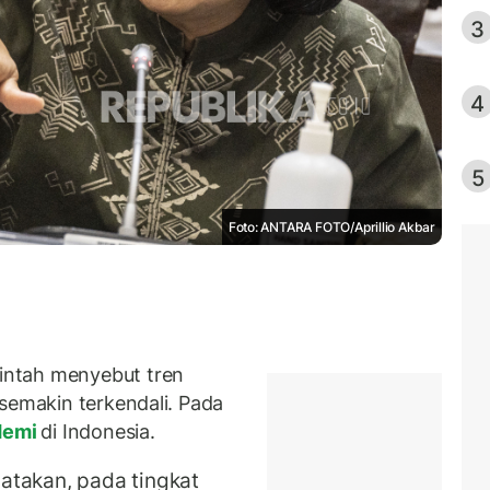
3
4
5
Foto: ANTARA FOTO/Aprillio Akbar
intah menyebut tren
semakin terkendali. Pada
demi
di Indonesia.
takan, pada tingkat