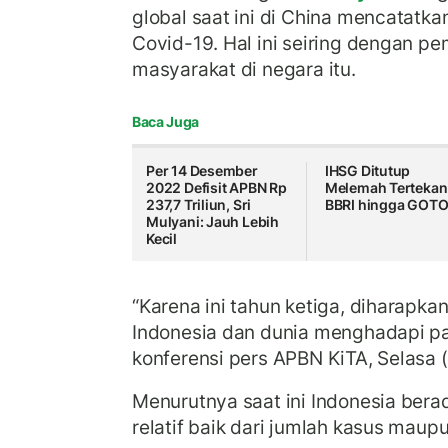
global saat ini di China mencatatka
Covid-19. Hal ini seiring dengan p
masyarakat di negara itu.
Baca Juga
Per 14 Desember
IHSG Ditutup
2022 Defisit APBN Rp
Melemah Tertekan
237,7 Triliun, Sri
BBRI hingga GOT
Mulyani: Jauh Lebih
Kecil
“Karena ini tahun ketiga, diharapkan 
Indonesia dan dunia menghadapi pa
konferensi pers APBN KiTA, Selasa 
Menurutnya saat ini Indonesia bera
relatif baik dari jumlah kasus maup