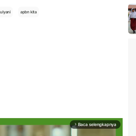
mulyani
apbn kita
Baca selengkapnya
arrow_forward_ios