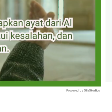
Powered by 
GliaStudios
Mute