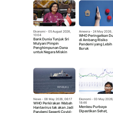
Ekonomi
- 05 August 2026,
Ameera
- 24 May 2026, 
10:04
WHO Peringatkan Du
Bank Dunia Tunjuk Sri
di Ambang Risiko
Mulyani Pimpin
Pandemi yang Lebih
Penghimpunan Dana
Buruk
untuk Negara Miskin
News
- 08 May 2026, 06:17
Ekonomi
- 03 May 2026
18:46
WHO Perkirakan Wabah
Menkeu Purbaya
Hantavirus tak akan Jadi
Dipastikan Sehat,
Pandemi Seperti Covid-