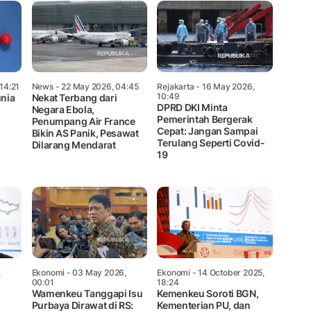
14:21
News
- 22 May 2026, 04:45
Rejakarta
- 16 May 2026,
10:49
nia
Nekat Terbang dari
DPRD DKI Minta
Negara Ebola,
Pemerintah Bergerak
Penumpang Air France
Cepat: Jangan Sampai
Bikin AS Panik, Pesawat
Terulang Seperti Covid-
Dilarang Mendarat
19
,
Ekonomi
- 03 May 2026,
Ekonomi
- 14 October 2025,
00:01
18:24
Wamenkeu Tanggapi Isu
Kemenkeu Soroti BGN,
Purbaya Dirawat di RS:
Kementerian PU, dan