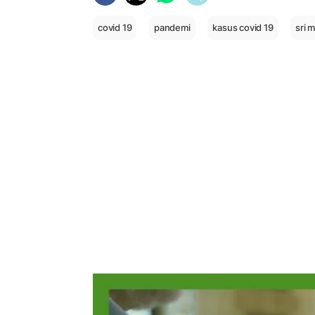
covid 19
pandemi
kasus covid 19
sri 