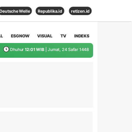
Deutsche Welle
Republika.id
retizen.id
AL
ESGNOW
VISUAL
TV
INDEKS
Dhuhur
12:01 WIB
| Jumat, 24 Safar 1448