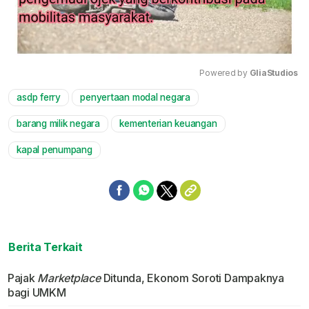
Powered by 
GliaStudios
asdp ferry
penyertaan modal negara
Mute
barang milik negara
kementerian keuangan
kapal penumpang
Berita Terkait
Pajak
Marketplace
Ditunda, Ekonom Soroti Dampaknya
bagi UMKM