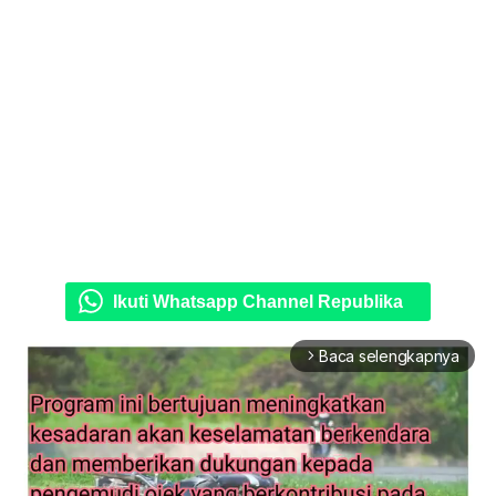
Ikuti Whatsapp Channel Republika
Baca selengkapnya
arrow_forward_ios