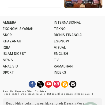
AMEERA
INTERNASIONAL
EKONOMI SYARIAH
TEKNO
SKOR
BISNIS FINANSIAL
KHAZANAH
ESGNOW
IQRA
VISUAL
ISLAM DIGEST
ENGLISH
NEWS
TV
ANALISIS
RAMADHAN
SPORT
INDEKS
About Us
|
Pedoman Siber
|
Disclaimer
Republika.id
|
Ihram.republika.co.id
|
Retizen.id
|
Rejabar.co.id
|
Rejogja.co.id
|
Republika telah diverifikasi oleh Dewan Pers