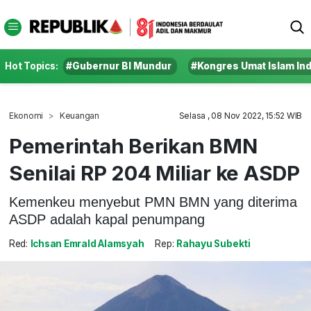
Hot Topics:
#Gubernur BI Mundur
#Kongres Umat Islam In
Ekonomi
Keuangan
Selasa , 08 Nov 2022, 15:52 WIB
Pemerintah Berikan BMN
Senilai RP 204 Miliar ke ASDP
Kemenkeu menyebut PMN BMN yang diterima
ASDP adalah kapal penumpang
Red:
Ichsan Emrald Alamsyah
Rep:
Rahayu Subekti