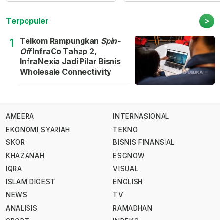
>
Terpopuler
Telkom Rampungkan
Spin-
1
Off
InfraCo Tahap 2,
InfraNexia Jadi Pilar Bisnis
Wholesale Connectivity
AMEERA
INTERNASIONAL
EKONOMI SYARIAH
TEKNO
SKOR
BISNIS FINANSIAL
KHAZANAH
ESGNOW
IQRA
VISUAL
ISLAM DIGEST
ENGLISH
NEWS
TV
ANALISIS
RAMADHAN