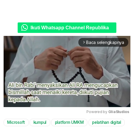
Ikuti Whatsapp Channel Republika
Baca selengkapnya
arrow_forward_ios
Powered by 
GliaStudios
Microsoft
kumpul
platform UMKM
pelatihan digital
Mute