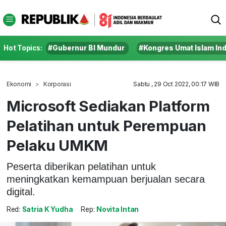
Hot Topics:
#Gubernur BI Mundur
#Kongres Umat Islam In
Ekonomi
Korporasi
Sabtu , 29 Oct 2022, 00:17 WIB
Microsoft Sediakan Platform
Pelatihan untuk Perempuan
Pelaku UMKM
Peserta diberikan pelatihan untuk
meningkatkan kemampuan berjualan secara
digital.
Red:
Satria K Yudha
Rep:
Novita Intan