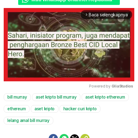
Baca selengkapnya
arrow_forward_ios
Powered by 
GliaStudios
bill murray
aset kripto bill murray
aset kripto ethereum
Mute
ethereum
aset kripto
hacker curi kripto
lelang amal bill murray