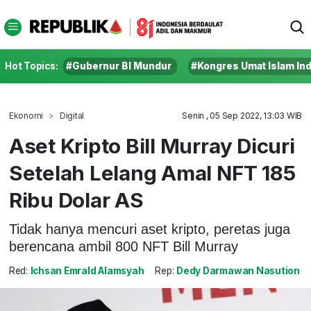
Hot Topics:
#Gubernur BI Mundur
#Kongres Umat Islam In
Ekonomi
Digital
Senin , 05 Sep 2022, 13:03 WIB
Aset Kripto Bill Murray Dicuri
Setelah Lelang Amal NFT 185
Ribu Dolar AS
Tidak hanya mencuri aset kripto, peretas juga
berencana ambil 800 NFT Bill Murray
Red:
Ichsan Emrald Alamsyah
Rep:
Dedy Darmawan Nasution