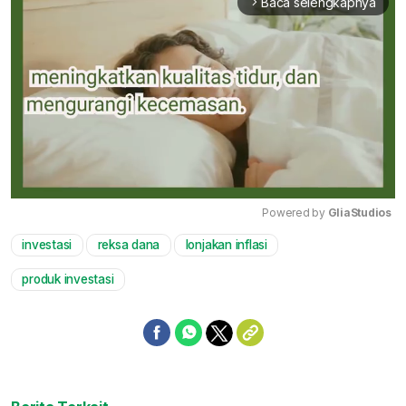
Baca selengkapnya
arrow_forward_ios
Powered by 
GliaStudios
investasi
reksa dana
lonjakan inflasi
Mute
produk investasi