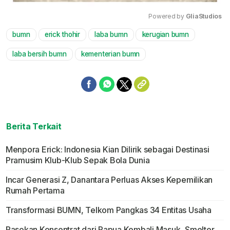
Powered by 
GliaStudios
bumn
erick thohir
laba bumn
kerugian bumn
Mute
laba bersih bumn
kementerian bumn
Berita Terkait
Menpora Erick: Indonesia Kian Dilirik sebagai Destinasi
Pramusim Klub-Klub Sepak Bola Dunia
Incar Generasi Z, Danantara Perluas Akses Kepemilikan
Rumah Pertama
Transformasi BUMN, Telkom Pangkas 34 Entitas Usaha
Pasokan Konsentrat dari Papua Kembali Masuk, Smelter