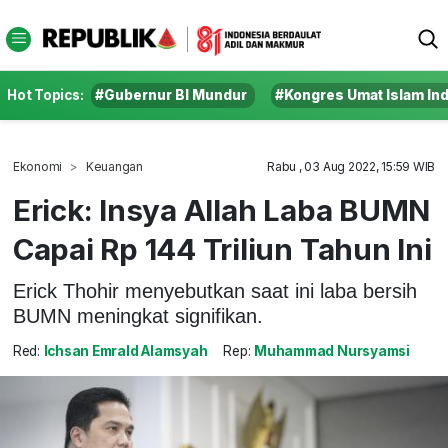
Hot Topics:
#Gubernur BI Mundur
#Kongres Umat Islam In
Ekonomi
Keuangan
Rabu , 03 Aug 2022, 15:59 WIB
Erick: Insya Allah Laba BUMN
Capai Rp 144 Triliun Tahun Ini
Erick Thohir menyebutkan saat ini laba bersih
BUMN meningkat signifikan.
Red:
Ichsan Emrald Alamsyah
Rep:
Muhammad Nursyamsi