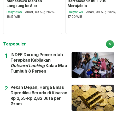
Mahasiswa Mentan
Bertambah Kini Tikus
Langsung ke Alor
Merajalela
Dailynews
- Ahad , 09 Aug 2026,
Dailynews
- Ahad , 09 Aug 2026,
18:15 WIB
17:00 WIB
>
Terpopuler
INDEF Dorong Pemerintah
1
Terapkan Kebijakan
Outward Looking
Kalau Mau
Tumbuh 8 Persen
Pekan Depan, Harga Emas
2
Diprediksi Berada di Kisaran
Rp 2,55-Rp 2,82 Juta per
Gram