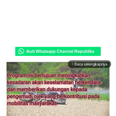
Ikuti Whatsapp Channel Republika
Baca selengkapnya
arrow_forward_ios