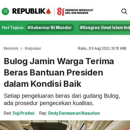
Hot Topics:
#Gubernur BI Mundur
#Kongres Umat Islam In
Ekonomi
Korporasi
Rabu , 03 Aug 2022, 10:15 WIB
Bulog Jamin Warga Terima
Beras Bantuan Presiden
dalam Kondisi Baik
Setiap pengeluaran beras dari gudang Bulog,
ada prosedur pengecekan kualitas.
Red:
Fuji Pratiwi
Rep:
Dedy Darmawan Nasution