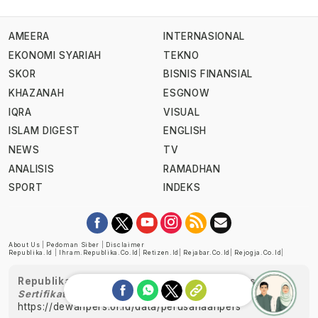
AMEERA
INTERNASIONAL
EKONOMI SYARIAH
TEKNO
SKOR
BISNIS FINANSIAL
KHAZANAH
ESGNOW
IQRA
VISUAL
ISLAM DIGEST
ENGLISH
NEWS
TV
ANALISIS
RAMADHAN
SPORT
INDEKS
About Us
|
Pedoman Siber
|
Disclaimer
Republika.id
|
Ihram.republika.co.id
|
Retizen.id
|
Rejabar.co.id
|
Rejogja.co.id
|
Republika telah diverifikasi oleh Dewan Pers
Sertifikat Nomor 1058/DP-Verifikasi/K/XII/2022
https://dewanpers.or.id/data/perusahaanpers