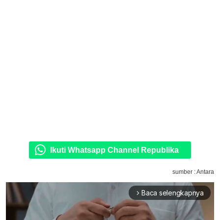
Ikuti Whatsapp Channel Republika
sumber : Antara
Baca selengkapnya
arrow_forward_ios