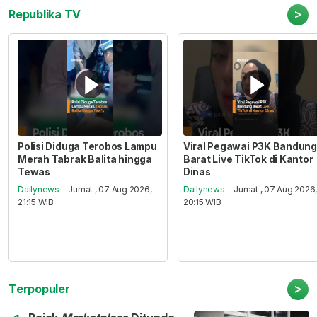
>
Republika TV
Polisi Diduga Terobos Lampu
Viral Pegawai P3K Bandung
Merah Tabrak Balita hingga
Barat Live TikTok di Kantor
Tewas
Dinas
Dailynews
- Jumat , 07 Aug 2026,
Dailynews
- Jumat , 07 Aug 2026
21:15 WIB
20:15 WIB
>
Terpopuler