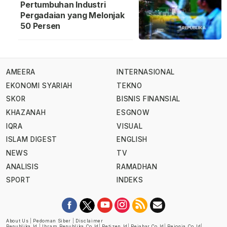
Pertumbuhan Industri
Pergadaian yang Melonjak
50 Persen
AMEERA
INTERNASIONAL
EKONOMI SYARIAH
TEKNO
SKOR
BISNIS FINANSIAL
KHAZANAH
ESGNOW
IQRA
VISUAL
ISLAM DIGEST
ENGLISH
NEWS
TV
ANALISIS
RAMADHAN
SPORT
INDEKS
About Us
|
Pedoman Siber
|
Disclaimer
Republika.id
|
Ihram.republika.co.id
|
Retizen.id
|
Rejabar.co.id
|
Rejogja.co.id
|