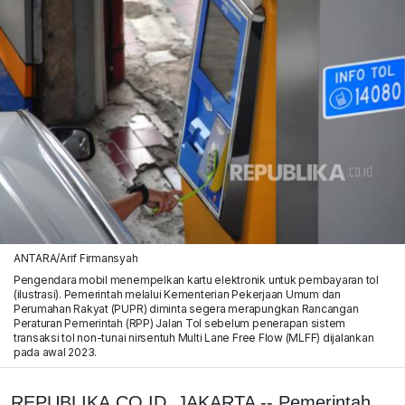
ANTARA/Arif Firmansyah
Pengendara mobil menempelkan kartu elektronik untuk pembayaran tol
(ilustrasi). Pemerintah melalui Kementerian Pekerjaan Umum dan
Perumahan Rakyat (PUPR) diminta segera merapungkan Rancangan
Peraturan Pemerintah (RPP) Jalan Tol sebelum penerapan sistem
transaksi tol non-tunai nirsentuh Multi Lane Free Flow (MLFF) dijalankan
pada awal 2023.
REPUBLIKA.CO.ID, JAKARTA -- Pemerintah