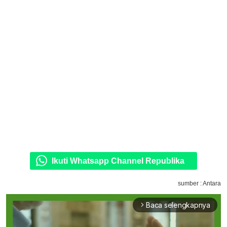
Ikuti Whatsapp Channel Republika
sumber : Antara
Baca selengkapnya
arrow_forward_ios