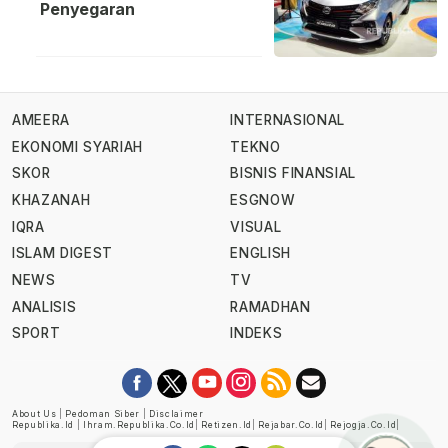
Penyegaran
AMEERA
INTERNASIONAL
EKONOMI SYARIAH
TEKNO
SKOR
BISNIS FINANSIAL
KHAZANAH
ESGNOW
IQRA
VISUAL
ISLAM DIGEST
ENGLISH
NEWS
TV
ANALISIS
RAMADHAN
SPORT
INDEKS
About Us
|
Pedoman Siber
|
Disclaimer
Republika.id
|
Ihram.republika.co.id
|
Retizen.id
|
Rejabar.co.id
|
Rejogja.co.id
|