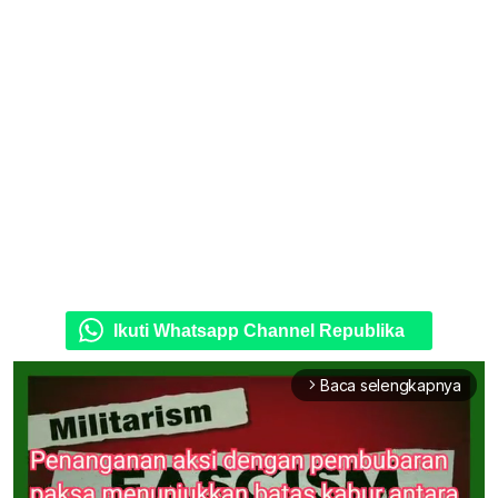
Ikuti Whatsapp Channel Republika
Baca selengkapnya
arrow_forward_ios