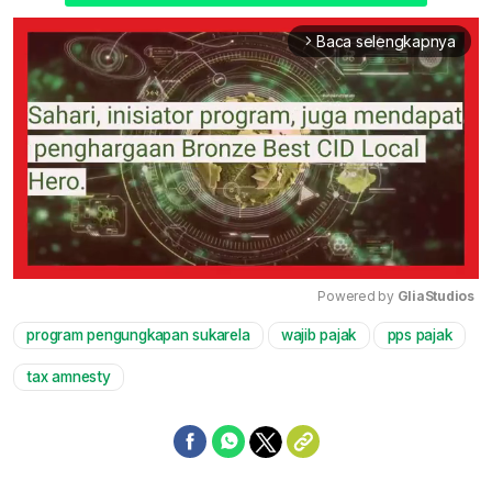
Baca selengkapnya
arrow_forward_ios
Powered by 
GliaStudios
program pengungkapan sukarela
wajib pajak
pps pajak
Mute
tax amnesty