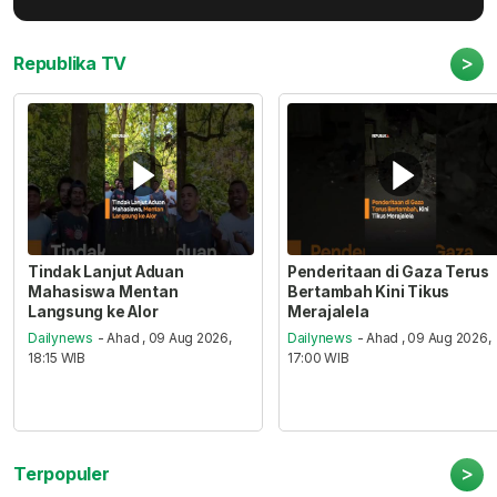
>
Republika TV
Tindak Lanjut Aduan
Penderitaan di Gaza Terus
Mahasiswa Mentan
Bertambah Kini Tikus
Langsung ke Alor
Merajalela
Dailynews
- Ahad , 09 Aug 2026,
Dailynews
- Ahad , 09 Aug 2026,
18:15 WIB
17:00 WIB
>
Terpopuler