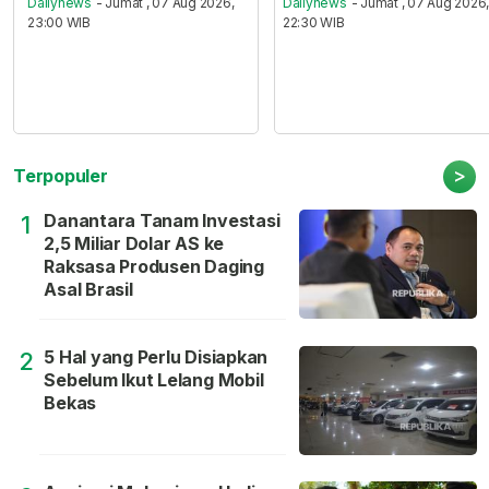
Dailynews
- Jumat , 07 Aug 2026,
Dailynews
- Jumat , 07 Aug 2026
23:00 WIB
22:30 WIB
>
Terpopuler
Danantara Tanam Investasi
1
2,5 Miliar Dolar AS ke
Raksasa Produsen Daging
Asal Brasil
5 Hal yang Perlu Disiapkan
2
Sebelum Ikut Lelang Mobil
Bekas