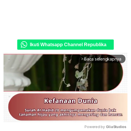
Ikuti Whatsapp Channel Republika
Baca selengkapnya
arrow_forward_ios
Powered by 
GliaStudios