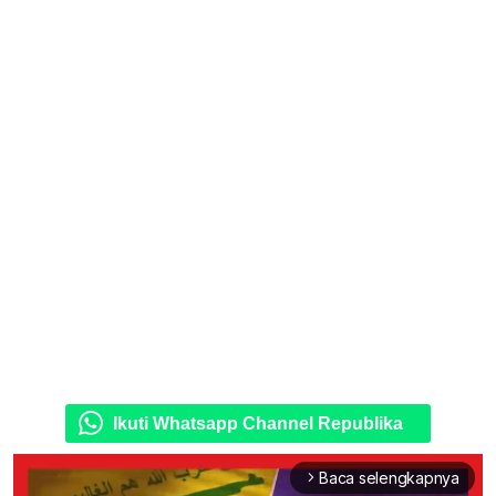
Ikuti Whatsapp Channel Republika
Baca selengkapnya
arrow_forward_ios