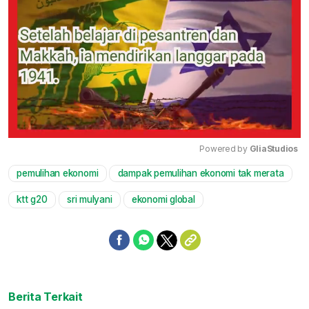
Powered by 
GliaStudios
pemulihan ekonomi
dampak pemulihan ekonomi tak merata
Mute
ktt g20
sri mulyani
ekonomi global
Berita Terkait