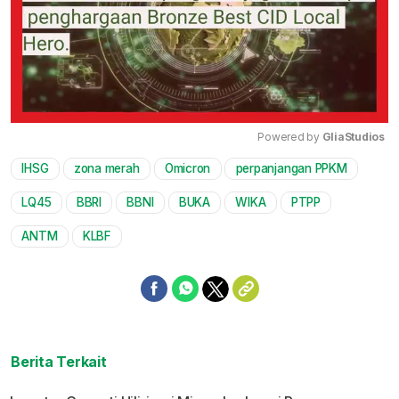
Powered by 
GliaStudios
IHSG
zona merah
Omicron
perpanjangan PPKM
Mute
LQ45
BBRI
BBNI
BUKA
WIKA
PTPP
ANTM
KLBF
Berita Terkait