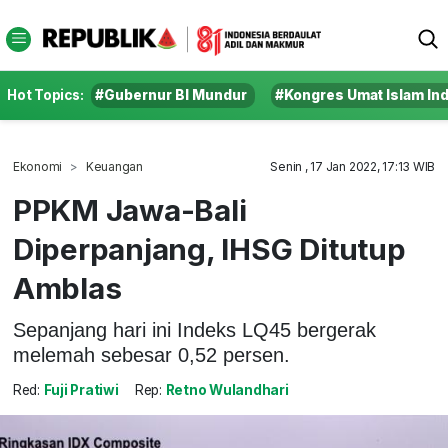
Hot Topics:
#Gubernur BI Mundur
#Kongres Umat Islam In
Ekonomi
Keuangan
Senin , 17 Jan 2022, 17:13 WIB
PPKM Jawa-Bali
Diperpanjang, IHSG Ditutup
Amblas
Sepanjang hari ini Indeks LQ45 bergerak
melemah sebesar 0,52 persen.
Red:
Fuji Pratiwi
Rep:
Retno Wulandhari