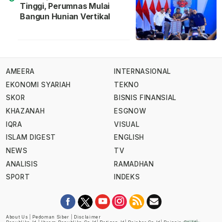
Tinggi, Perumnas Mulai
Bangun Hunian Vertikal
AMEERA
INTERNASIONAL
EKONOMI SYARIAH
TEKNO
SKOR
BISNIS FINANSIAL
KHAZANAH
ESGNOW
IQRA
VISUAL
ISLAM DIGEST
ENGLISH
NEWS
TV
ANALISIS
RAMADHAN
SPORT
INDEKS
About Us
|
Pedoman Siber
|
Disclaimer