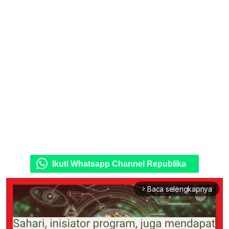
Ikuti Whatsapp Channel Republika
Baca selengkapnya
arrow_forward_ios