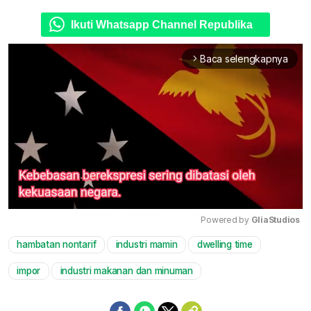
Ikuti Whatsapp Channel Republika
Baca selengkapnya
arrow_forward_ios
Powered by 
GliaStudios
hambatan nontarif
industri mamin
dwelling time
Mute
impor
industri makanan dan minuman