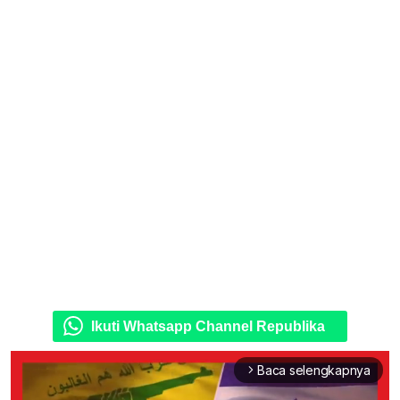
Ikuti Whatsapp Channel Republika
Baca selengkapnya
arrow_forward_ios