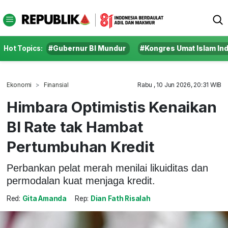
Hot Topics:
#Gubernur BI Mundur
#Kongres Umat Islam In
Ekonomi
Finansial
Rabu , 10 Jun 2026, 20:31 WIB
Himbara Optimistis Kenaikan
BI Rate tak Hambat
Pertumbuhan Kredit
Perbankan pelat merah menilai likuiditas dan
permodalan kuat menjaga kredit.
Red:
Gita Amanda
Rep:
Dian Fath Risalah