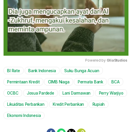
Powered by 
GliaStudios
BI Rate
Bank Indonesia
Suku Bunga Acuan
Mute
Permintaan Kredit
CIMB Niaga
Permata Bank
BCA
OCBC
Josua Pardede
Lani Darmawan
Perry Warjiyo
Likuiditas Perbankan
Kredit Perbankan
Rupiah
Ekonomi Indonesia