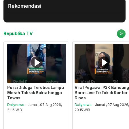
Rekomendasi
>
Republika TV
Polisi Diduga Terobos Lampu
Viral Pegawai P3K Bandung
Merah Tabrak Balita hingga
Barat Live TikTok di Kantor
Tewas
Dinas
Dailynews
- Jumat , 07 Aug 2026,
Dailynews
- Jumat , 07 Aug 2026
21:15 WIB
20:15 WIB