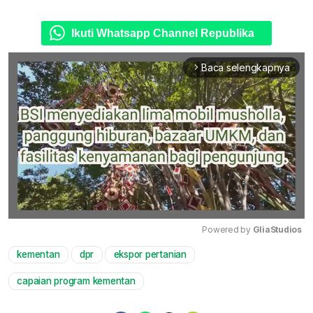
Ikuti Whatsapp Channel Republika
Baca selengkapnya
arrow_forward_ios
Powered by 
GliaStudios
kementan
dpr
ekspor pertanian
Mute
capaian program kementan