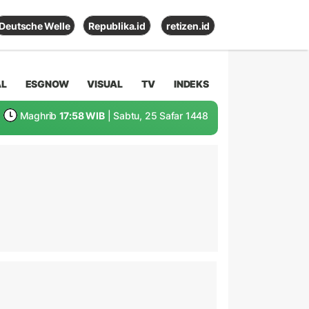
Deutsche Welle
Republika.id
retizen.id
AL
ESGNOW
VISUAL
TV
INDEKS
Maghrib
17:58 WIB
| Sabtu, 25 Safar 1448