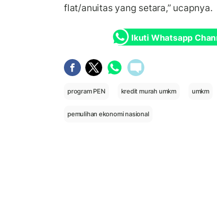
flat/anuitas yang setara,” ucapnya.
Ikuti Whatsapp Chan
program PEN
kredit murah umkm
umkm
pemulihan ekonomi nasional