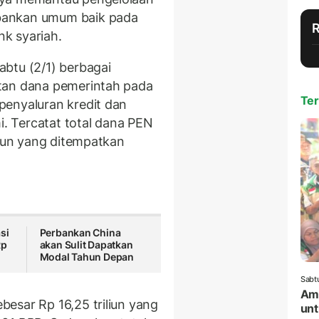
bankan umum baik pada
nk syariah.
btu (2/1) berbagai
tan dana pemerintah pada
Ter
penyaluran kredit dan
 Tercatat total dana PEN
liun yang ditempatkan
si
Perbankan China
Rp
akan Sulit Dapatkan
Modal Tahun Depan
Sabt
Amr
esar Rp 16,25 triliun yang
unt