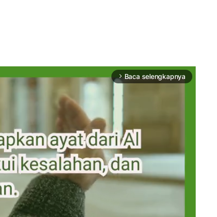
Baca selengkapnya
arrow_forward_ios