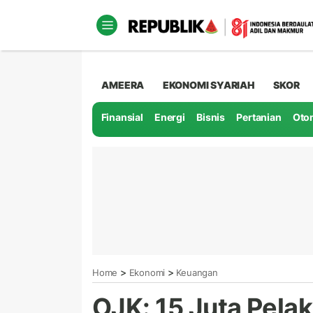
AMEERA
EKONOMI SYARIAH
SKOR
Finansial
Energi
Bisnis
Pertanian
Oto
>
>
Home
Ekonomi
Keuangan
OJK: 15 Juta Pela