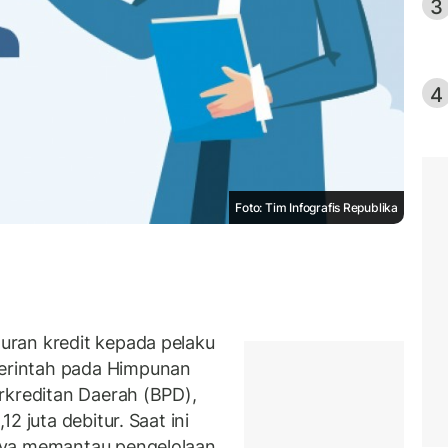
3
4
Foto: Tim Infografis Republika
ran kredit kepada pelaku
erintah pada Himpunan
rkreditan Daerah (BPD),
2 juta debitur. Saat ini
aya memantau pengelolaan