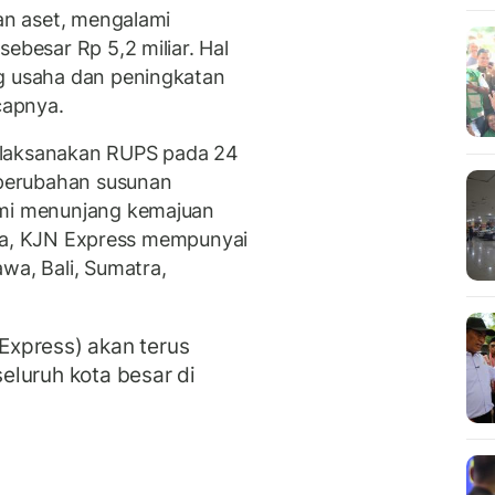
tan aset, mengalami
ebesar Rp 5,2 miliar. Hal
ng usaha dan peningkatan
capnya.
elaksanakan RUPS pada 24
perubahan susunan
emi menunjang kemajuan
r dia, KJN Express mempunyai
wa, Bali, Sumatra,
xpress) akan terus
eluruh kota besar di