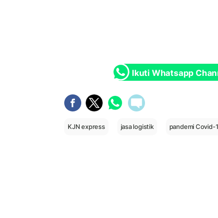
Ikuti Whatsapp Chan
KJN express
jasa logistik
pandemi Covid-