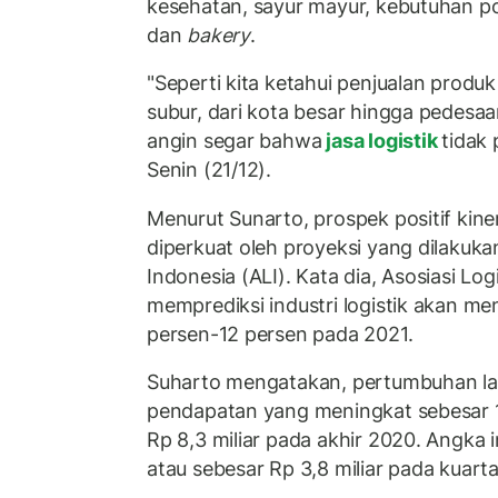
kesehatan, sayur mayur, kebutuhan p
dan
bakery
.
"Seperti kita ketahui penjualan produ
subur, dari kota besar hingga pedesaa
angin segar bahwa
jasa logistik
tidak 
Senin (21/12).
Menurut Sunarto, prospek positif kiner
diperkuat oleh proyeksi yang dilakukan
Indonesia (ALI). Kata dia, Asosiasi Log
memprediksi industri logistik akan m
persen-12 persen pada 2021.
Suharto mengatakan, pertumbuhan la
pendapatan yang meningkat sebesar 11
Rp 8,3 miliar pada akhir 2020. Angka 
atau sebesar Rp 3,8 miliar pada kuart