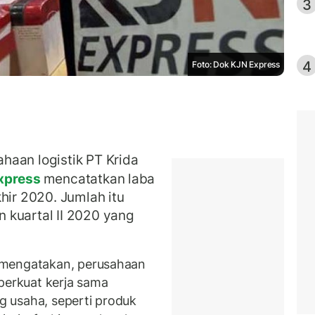
3
4
Foto: Dok KJN Express
haan logistik PT Krida
xpress
mencatatkan laba
hir 2020. Jumlah itu
 kuartal II 2020 yang
 mengatakan, perusahaan
erkuat kerja sama
ng usaha, seperti produk