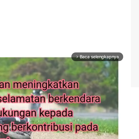
Baca selengkapnya
arrow_forward_ios