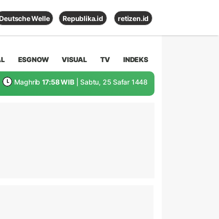
Deutsche Welle
Republika.id
retizen.id
AL
ESGNOW
VISUAL
TV
INDEKS
Maghrib
17:58 WIB
| Sabtu, 25 Safar 1448