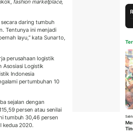
okok,
fashion marketplace
,
k secara daring tumbuh
n. Tentunya ini menjadi
pernah layu,” kata Sunarto,
Ter
ja perusahaan logistik
 Asosiasi Logistik
istik Indonesia
engalami pertumbuhan 10
ba sejalan dengan
5,59 persen atau senilai
Sabt
ini tumbuh 30,46 persen
Men
al kedua 2020.
Tin