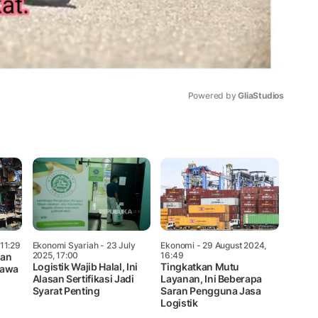
Powered by 
GliaStudios
Mute
 11:29
Ekonomi Syariah
- 23 July
Ekonomi
- 29 August 2024,
2025, 17:00
16:49
nan
Logistik Wajib Halal, Ini
Tingkatkan Mutu
Jawa
Alasan Sertifikasi Jadi
Layanan, Ini Beberapa
Syarat Penting
Saran Pengguna Jasa
Logistik