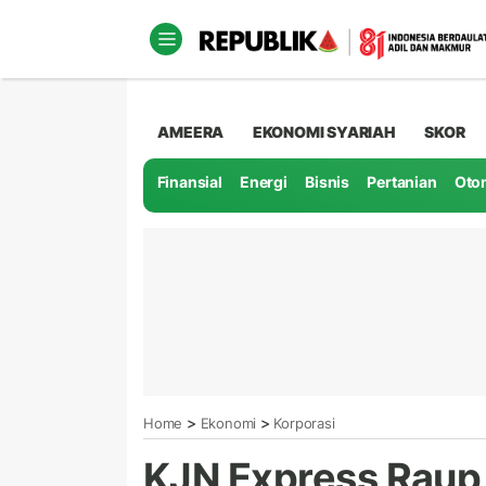
AMEERA
EKONOMI SYARIAH
SKOR
Finansial
Energi
Bisnis
Pertanian
Oto
>
>
Home
Ekonomi
Korporasi
KJN Express Raup 