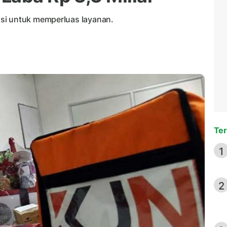
si untuk memperluas layanan.
Ter
1
2