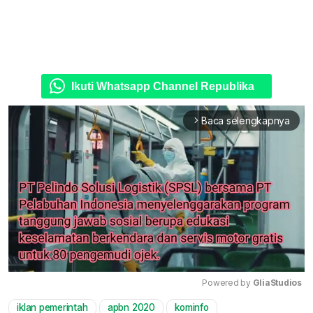
Ikuti Whatsapp Channel Republika
Baca selengkapnya
arrow_forward_ios
Powered by 
GliaStudios
iklan pemerintah
apbn 2020
kominfo