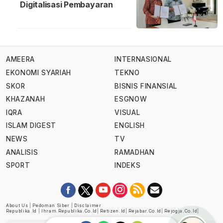
Digitalisasi Pembayaran
AMEERA
INTERNASIONAL
EKONOMI SYARIAH
TEKNO
SKOR
BISNIS FINANSIAL
KHAZANAH
ESGNOW
IQRA
VISUAL
ISLAM DIGEST
ENGLISH
NEWS
TV
ANALISIS
RAMADHAN
SPORT
INDEKS
About Us
|
Pedoman Siber
|
Disclaimer
Republika.id
|
Ihram.republika.co.id
|
Retizen.id
|
Rejabar.co.id
|
Rejogja.co.id
|