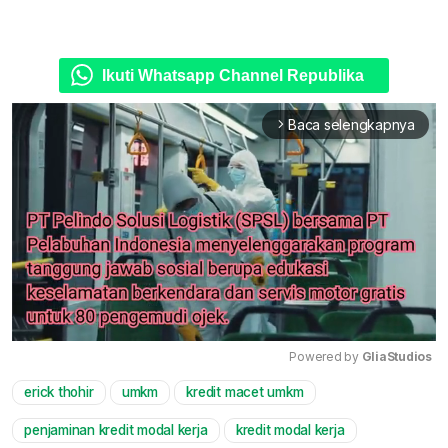
Ikuti Whatsapp Channel Republika
Baca selengkapnya
arrow_forward_ios
Powered by 
GliaStudios
erick thohir
umkm
kredit macet umkm
Mute
penjaminan kredit modal kerja
kredit modal kerja