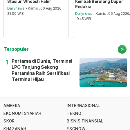
Stasiun Whoosh Halim
Kembali Berulang Dapur
Redaksi
Dailynews
- Kamis , 06 Aug 2026,
22:00 WIB
Dailynews
- Kamis , 06 Aug 2026
19:45 WIB
>
Terpopuler
Pertama di Dunia, Terminal
1
LPG Tanjung Sekong
Pertamina Raih Sertifikasi
Terminal Hijau
AMEERA
INTERNASIONAL
EKONOMI SYARIAH
TEKNO
SKOR
BISNIS FINANSIAL
KHAZANAH
ESGNOW