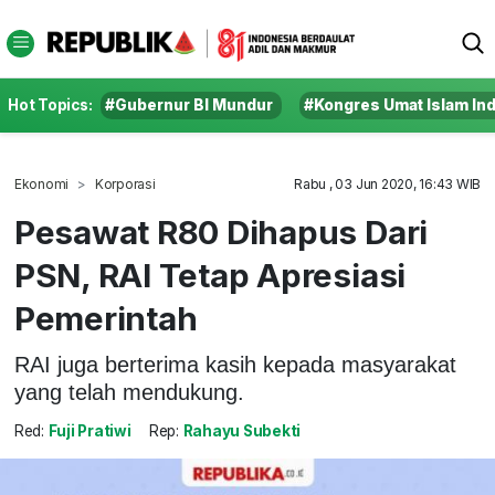
Hot Topics:
#Gubernur BI Mundur
#Kongres Umat Islam In
Ekonomi
Korporasi
Rabu , 03 Jun 2020, 16:43 WIB
Pesawat R80 Dihapus Dari
PSN, RAI Tetap Apresiasi
Pemerintah
RAI juga berterima kasih kepada masyarakat
yang telah mendukung.
Red:
Fuji Pratiwi
Rep:
Rahayu Subekti