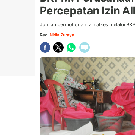
Percepatan Izin A
Jumlah permohonan izin alkes melalui BK
Red:
Nidia Zuraya