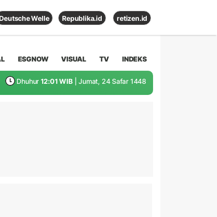
Deutsche Welle
Republika.id
retizen.id
AL
ESGNOW
VISUAL
TV
INDEKS
Dhuhur
12:01 WIB
| Jumat, 24 Safar 1448