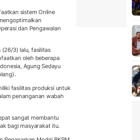
faatkan sistem Online
 mengoptimalkan
perasi dan Pengawalan
6/3) lalu, fasilitas
nfaatkan oleh beberapa
ndonesia, Agung Sedayu
lang).
ki fasilitas produksi untuk
 dalam penanganan wabah
cepat sangat membantu
k bagi masyarakat itu.
lim Penanaman Modal BKPM