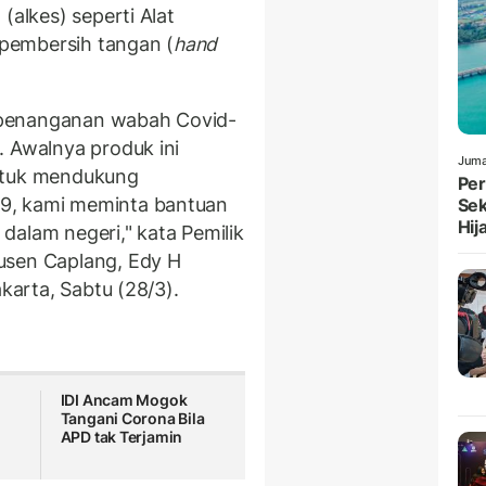
(alkes) seperti Alat
n pembersih tangan (
hand
 penanganan wabah Covid-
. Awalnya produk ini
Juma
untuk mendukung
Per
9, kami meminta bantuan
Sek
Hij
dalam negeri," kata Pemilik
usen Caplang, Edy H
akarta, Sabtu (28/3).
IDI Ancam Mogok
Tangani Corona Bila
APD tak Terjamin