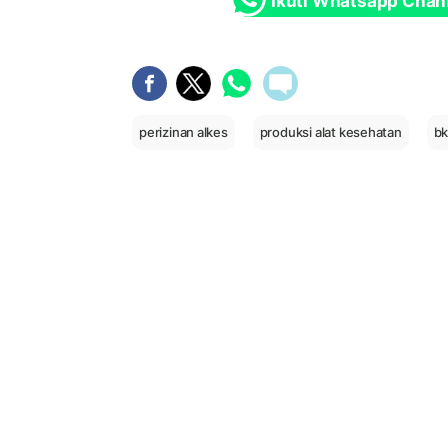
Ikuti Whatsapp Chan
perizinan alkes
produksi alat kesehatan
b