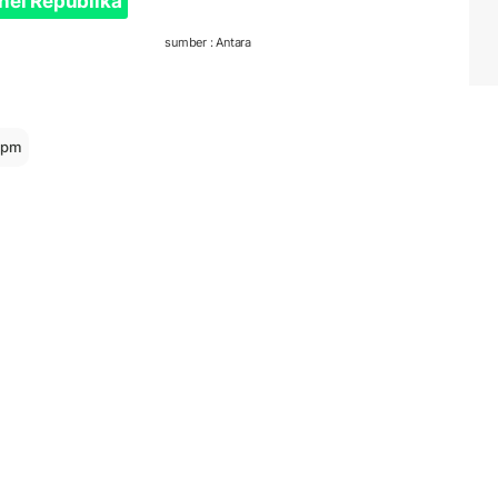
nel Republika
sumber : Antara
kpm