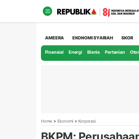
AMEERA
EKONOMI SYARIAH
SKOR
Finansial
Energi
Bisnis
Pertanian
Oto
>
>
Home
Ekonomi
Korporasi
BKPM: Perusahaan 