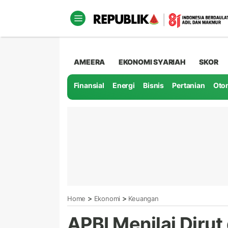
AMEERA
EKONOMI SYARIAH
SKOR
Finansial
Energi
Bisnis
Pertanian
Oto
>
>
Home
Ekonomi
Keuangan
APBI Menilai Diru