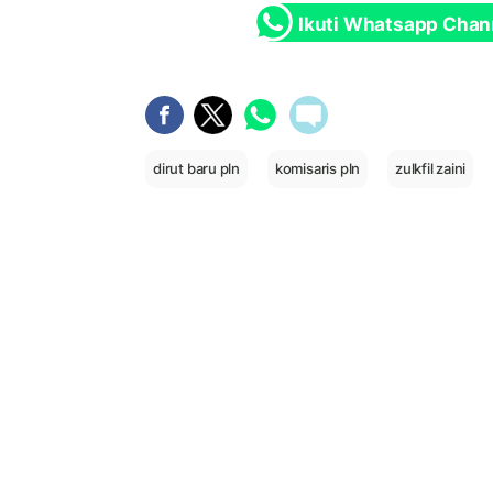
Ikuti Whatsapp Chan
dirut baru pln
komisaris pln
zulkfil zaini