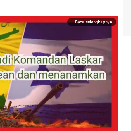
Baca selengkapnya
arrow_forward_ios