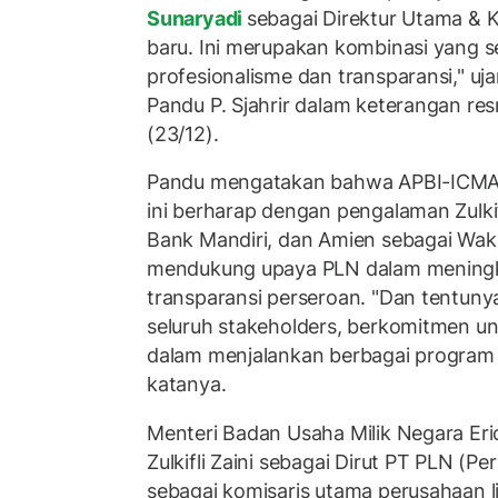
Sunaryadi
sebagai Direktur Utama & 
baru. Ini merupakan kombinasi yang se
profesionalisme dan transparansi," 
Pandu P. Sjahrir dalam keterangan res
(23/12).
Pandu mengatakan bahwa APBI-ICMA se
ini berharap dengan pengalaman Zulkifl
Bank Mandiri, dan Amien sebagai Waki
mendukung upaya PLN dalam meningk
transparansi perseroan. "Dan tentun
seluruh stakeholders, berkomitmen u
dalam menjalankan berbagai program el
katanya.
Menteri Badan Usaha Milik Negara Er
Zulkifli Zaini sebagai Dirut PT PLN (P
sebagai komisaris utama perusahaan li