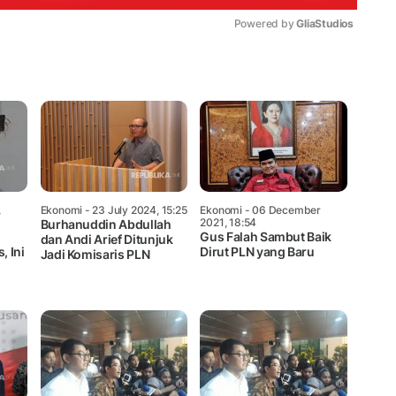
Powered by 
GliaStudios
Mute
,
Ekonomi
- 23 July 2024, 15:25
Ekonomi
- 06 December
2021, 18:54
Burhanuddin Abdullah
Gus Falah Sambut Baik
dan Andi Arief Ditunjuk
, Ini
Dirut PLN yang Baru
Jadi Komisaris PLN