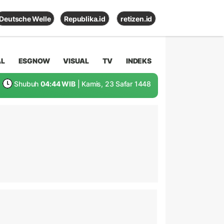
Deutsche Welle
Republika.id
retizen.id
AL
ESGNOW
VISUAL
TV
INDEKS
Shubuh
04:44 WIB
| Kamis, 23 Safar 1448