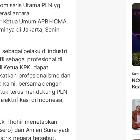
Komisaris Utama PLN yg
rasi antara
ujar Ketua Umum APBI-ICMA
minya di Jakarta, Senin
bagai pelaku di industri
i sebagai profesional di
l Ketua KPK, dapat
Kami
atkan profesionalisme dan
NCC
ya kami, bersama dengan
Kea
ntuk terus mendukung PLN
ektrifikasi di Indonesia,"
ick Thohir menetapkan
ersero) dan Amien Sunaryadi
strik negara tersebut.