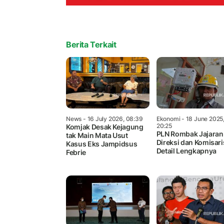
Berita Terkait
News
- 16 July 2026, 08:39
Ekonomi
- 18 June 2025
20:25
Komjak Desak Kejagung
PLN Rombak Jajaran
tak Main Mata Usut
Direksi dan Komisaris
Kasus Eks Jampidsus
Detail Lengkapnya
Febrie