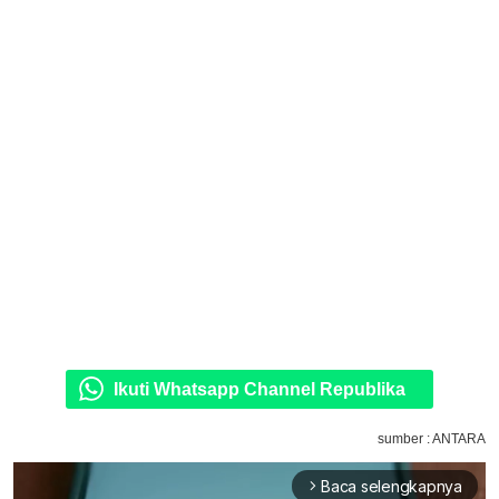
Ikuti Whatsapp Channel Republika
sumber : ANTARA
Baca selengkapnya
arrow_forward_ios