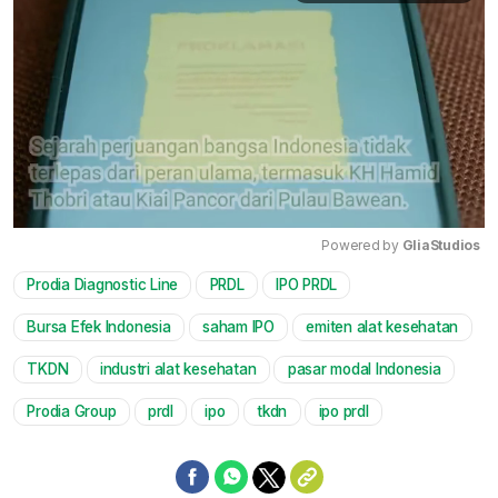
Powered by 
GliaStudios
Prodia Diagnostic Line
PRDL
IPO PRDL
Mute
Bursa Efek Indonesia
saham IPO
emiten alat kesehatan
TKDN
industri alat kesehatan
pasar modal Indonesia
Prodia Group
prdl
ipo
tkdn
ipo prdl