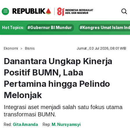
Hot Topics:
#Gubernur BI Mundur
#Kongres Umat Islam In
Ekonomi
Bisnis
Jumat , 03 Jul 2026, 08:01 WIB
Danantara Ungkap Kinerja
Positif BUMN, Laba
Pertamina hingga Pelindo
Melonjak
Integrasi aset menjadi salah satu fokus utama
transformasi BUMN.
Red:
Gita Amanda
Rep:
M. Nursyamsyi