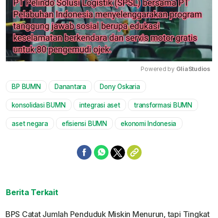
Powered by 
GliaStudios
BP BUMN
Danantara
Dony Oskaria
Mute
konsolidasi BUMN
integrasi aset
transformasi BUMN
aset negara
efisiensi BUMN
ekonomi Indonesia
Berita Terkait
BPS Catat Jumlah Penduduk Miskin Menurun, tapi Tingkat