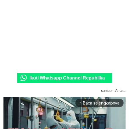
Ikuti Whatsapp Channel Republika
sumber : Antara
Baca selengkapnya
arrow_forward_ios