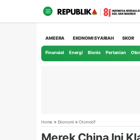
AMEERA
EKONOMI SYARIAH
SKOR
Finansial
Energi
Bisnis
Pertanian
Oto
>
>
Home
Ekonomi
Otomotif
Merek China Ini Kl