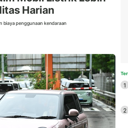
itas Harian
an biaya penggunaan kendaraan
Ter
1
2