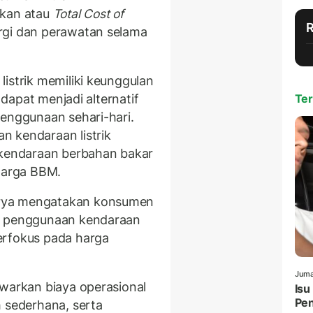
ikan atau
Total Cost of
rgi dan perawatan selama
istrik memiliki keunggulan
a dapat menjadi alternatif
Ter
penggunaan sehari-hari.
n kendaraan listrik
 kendaraan berbahan bakar
 harga BBM.
rya mengatakan konsumen
ya penggunaan kendaraan
erfokus pada harga
Juma
awarkan biaya operasional
Isu
Pen
h sederhana, serta