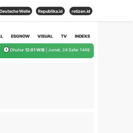
Deutsche Welle
Republika.id
retizen.id
AL
ESGNOW
VISUAL
TV
INDEKS
Dhuhur
12:01 WIB
| Jumat, 24 Safar 1448