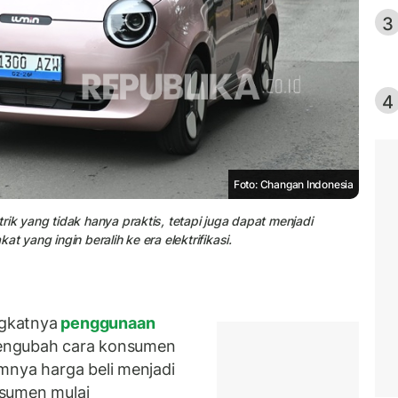
3
4
Foto: Changan Indonesia
ik yang tidak hanya praktis, tetapi juga dapat menjadi
t yang ingin beralih ke era elektrifikasi.
gkatnya
penggunaan
mengubah cara konsumen
mnya harga beli menjadi
nsumen mulai