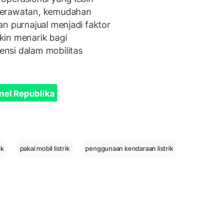
perawatan, kemudahan
n purnajual menjadi faktor
kin menarik bagi
nsi dalam mobilitas
nel Republika
ik
pakai mobil listrik
penggunaan kendaraan listrik