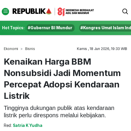
Hot Topics:
#Gubernur BI Mundur
#Kongres Umat Islam In
Ekonomi
Bisnis
Kamis , 18 Jun 2026, 19:33 WIB
Kenaikan Harga BBM
Nonsubsidi Jadi Momentum
Percepat Adopsi Kendaraan
Listrik
Tingginya dukungan publik atas kendaraan
listrik perlu direspons melalui kebijakan.
Red:
Satria K Yudha