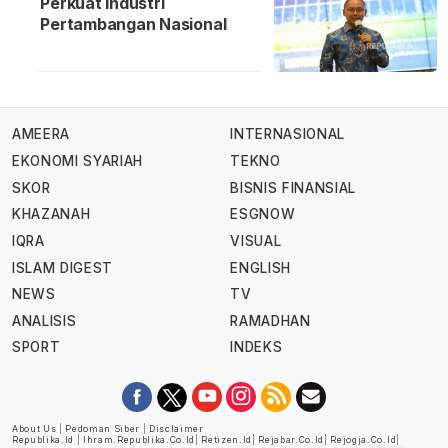
Perkuat Industri
Pertambangan Nasional
AMEERA
INTERNASIONAL
EKONOMI SYARIAH
TEKNO
SKOR
BISNIS FINANSIAL
KHAZANAH
ESGNOW
IQRA
VISUAL
ISLAM DIGEST
ENGLISH
NEWS
TV
ANALISIS
RAMADHAN
SPORT
INDEKS
About Us
|
Pedoman Siber
|
Disclaimer
Republika.id
|
Ihram.republika.co.id
|
Retizen.id
|
Rejabar.co.id
|
Rejogja.co.id
|