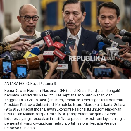
ANTARA FOTO/Bayu Pratama S
Ketua Dewan Ekonomi Nasional (DEN) Luhut Binsar Pandjaitan (tengah)
bersama Sekretaris Eksekutif DEN Septian Hario Seto (kanan) dan
Anggota DEN Chatib Basri (kiri) menyampaikan keterangan usai bertemu
Presiden Prabowo Subianto di Kompleks Istana Merdeka, Jakarta, Selasa
(9/6/2026). Kedatangan Dewan Ekonomi Nasional itu untuk melaporkan
hasil kajian Makan Bergizi Gratis (MBG) dan perkembangan Govtech
Indonesia yang merupakan inisiatif keterpaduan ekosistem layanan digital
pemerintah yang diwujudkan melalui portal nasional kepada Presiden
Prabowo Subianto.