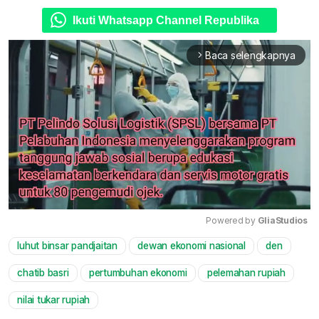
Ikuti Whatsapp Channel Republika
Baca selengkapnya
arrow_forward_ios
Powered by 
GliaStudios
luhut binsar pandjaitan
dewan ekonomi nasional
den
Mute
chatib basri
pertumbuhan ekonomi
pelemahan rupiah
nilai tukar rupiah