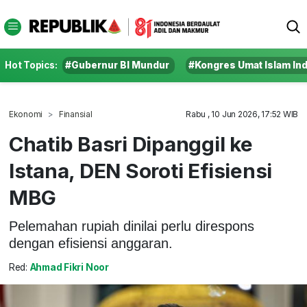
Hot Topics:
#Gubernur BI Mundur
#Kongres Umat Islam In
Ekonomi
Finansial
Rabu , 10 Jun 2026, 17:52 WIB
Chatib Basri Dipanggil ke
Istana, DEN Soroti Efisiensi
MBG
Pelemahan rupiah dinilai perlu direspons
dengan efisiensi anggaran.
Red:
Ahmad Fikri Noor