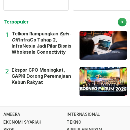
>
Terpopuler
Telkom Rampungkan
Spin-
1
Off
InfraCo Tahap 2,
InfraNexia Jadi Pilar Bisnis
Wholesale Connectivity
Ekspor CPO Meningkat,
2
GAPKI Dorong Peremajaan
Kebun Rakyat
AMEERA
INTERNASIONAL
EKONOMI SYARIAH
TEKNO
SKOR
BISNIS FINANSIAL