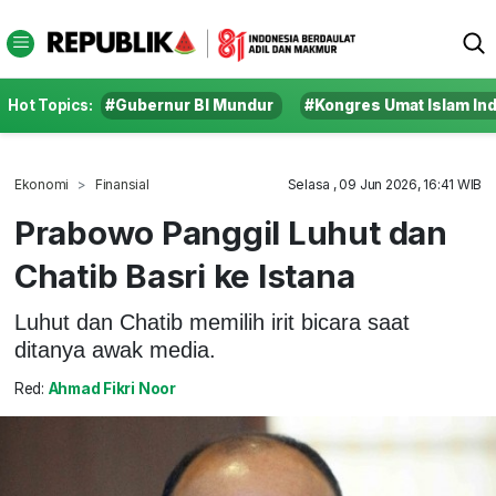
Hot Topics:
#Gubernur BI Mundur
#Kongres Umat Islam In
Ekonomi
Finansial
Selasa , 09 Jun 2026, 16:41 WIB
Prabowo Panggil Luhut dan
Chatib Basri ke Istana
Luhut dan Chatib memilih irit bicara saat
ditanya awak media.
Red:
Ahmad Fikri Noor