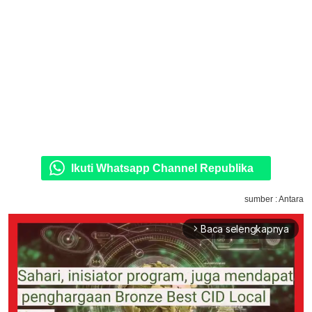
Ikuti Whatsapp Channel Republika
sumber : Antara
Baca selengkapnya
arrow_forward_ios