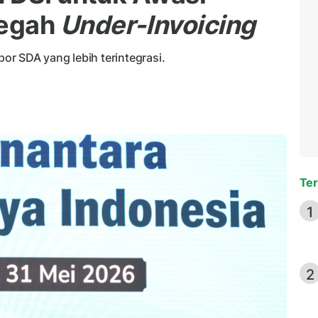
Cegah
Under-Invoicing
r SDA yang lebih terintegrasi.
Ter
1
2