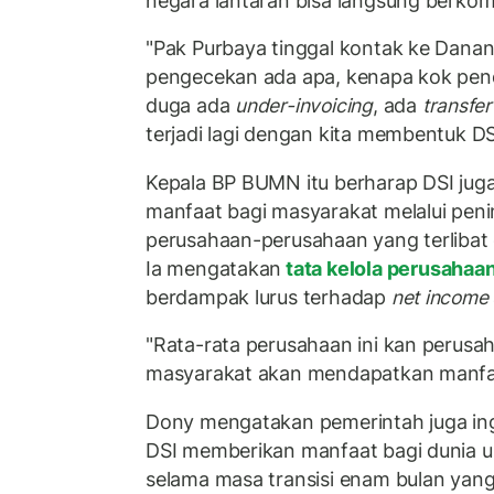
negara lantaran bisa langsung berko
"Pak Purbaya tinggal kontak ke Dana
pengecekan ada apa, kenapa kok pend
duga ada
under-invoicing
, ada
transfer
terjadi lagi dengan kita membentuk DS
Kepala BP BUMN itu berharap DSI ju
manfaat bagi masyarakat melalui peni
perusahaan-perusahaan yang terlibat 
Ia mengatakan
tata kelola perusahaa
berdampak lurus terhadap
net income
"Rata-rata perusahaan ini kan perusa
masyarakat akan mendapatkan manfaat
Dony mengatakan pemerintah juga in
DSI memberikan manfaat bagi dunia us
selama masa transisi enam bulan yang