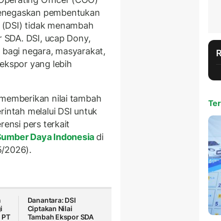
menegaskan pembentukan
 (DSI) tidak menambah
or SDA. DSI, ucap Dony,
h bagi negara, masyarakat,
 ekspor yang lebih
 memberikan nilai tambah
Ter
rintah melalui DSI untuk
rensi pers terkait
Sumber Daya Indonesia
di
5/2026).
n
Danantara: DSI
i
Ciptakan Nilai
 PT
Tambah Ekspor SDA