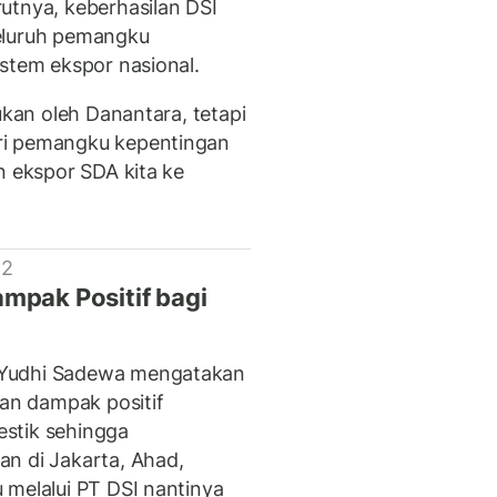
utnya, keberhasilan DSI
eluruh pemangku
istem ekspor nasional.
ukan oleh Danantara, tetapi
ri pemangku kepentingan
n ekspor SDA kita ke
 2
ampak Positif bagi
 Yudhi Sadewa mengatakan
n dampak positif
stik sehingga
n di Jakarta, Ahad,
 melalui PT DSI nantinya