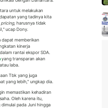
munikasi dengan Danantara.
ntara untuk melakukan
apatan yang tadinya kita
 pricing
, harusnya tidak
I," ucap Dony.
ga dapat memberikan
ngkatan kinerja
dalam rantai ekspor SDA.
n
yang transparan akan
atau laba.
haan Tbk yang juga
 yang lebih," ungkap dia.
gin memastikan kehadiran
aha. Oleh karena itu,
 dimulai pada Juni hingga