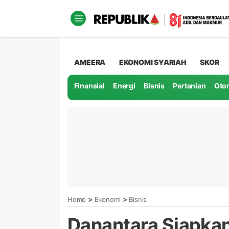
AMEERA
EKONOMI SYARIAH
SKOR
Finansial
Energi
Bisnis
Pertanian
Oto
>
>
Home
Ekonomi
Bisnis
Danantara Siapkan