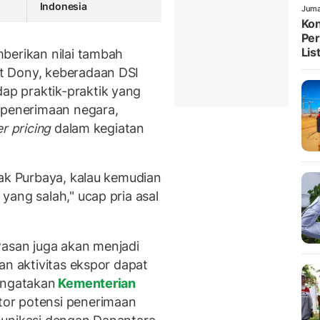
Indonesia
Juma
Kon
Per
List
berikan nilai tambah
t Dony, keberadaan DSI
p praktik-praktik yang
 penerimaan negara,
er pricing
dalam kegiatan
Pak Purbaya, kalau kemudian
ang salah," ucap pria asal
san juga akan menjadi
an aktivitas ekspor dapat
engatakan
Kementerian
or potensi penerimaan