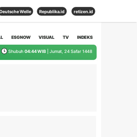
Deutsche Welle
Republika.id
retizen.id
AL
ESGNOW
VISUAL
TV
INDEKS
Shubuh
04:44 WIB
| Jumat, 24 Safar 1448