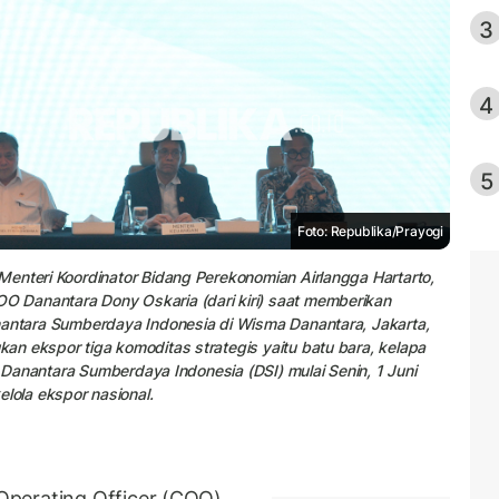
3
4
5
Foto: Republika/Prayogi
enteri Koordinator Bidang Perekonomian Airlangga Hartarto,
 Danantara Dony Oskaria (dari kiri) saat memberikan
nantara Sumberdaya Indonesia di Wisma Danantara, Jakarta,
n ekspor tiga komoditas strategis yaitu batu bara, kelapa
T Danantara Sumberdaya Indonesia (DSI) mulai Senin, 1 Juni
ola ekspor nasional.
Operating Officer (COO)