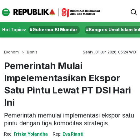
Hot Topics:
#Gubernur BI Mundur
#Kongres Umat Islam In
Ekonomi
Bisnis
Senin , 01 Jun 2026, 05:24 WIB
Pemerintah Mulai
Impelementasikan Ekspor
Satu Pintu Lewat PT DSI Hari
Ini
Pemerintah memulai implementasi ekspor satu
pintu dengan tiga komoditas strategis.
Red:
Friska Yolandha
Rep:
Eva Rianti