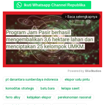
Ikuti Whatsapp Channel Republika
Baca selengkapnya
arrow_forward_ios
Powered by 
GliaStudios
pt danantara sumberdaya indonesia
ekspor satu pintu
Mute
komoditas strategis
batu bara
kelapa sawit
ferro alloy
kebijakan ekspor
perekonomian nasional