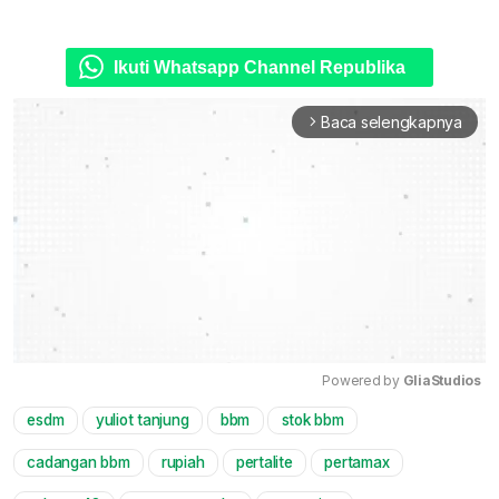
Ikuti Whatsapp Channel Republika
Baca selengkapnya
arrow_forward_ios
Powered by 
GliaStudios
esdm
yuliot tanjung
bbm
stok bbm
Mute
cadangan bbm
rupiah
pertalite
pertamax