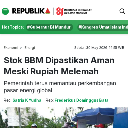
Hot Topics:
#Gubernur BI Mundur
#Kongres Umat Islam In
Ekonomi
Energi
Sabtu , 30 May 2026, 14:55 WIB
Stok BBM Dipastikan Aman
Meski Rupiah Melemah
Pemerintah terus memantau perkembangan
pasar energi global.
Red:
Satria K Yudha
Rep:
Frederikus Dominggus Bata