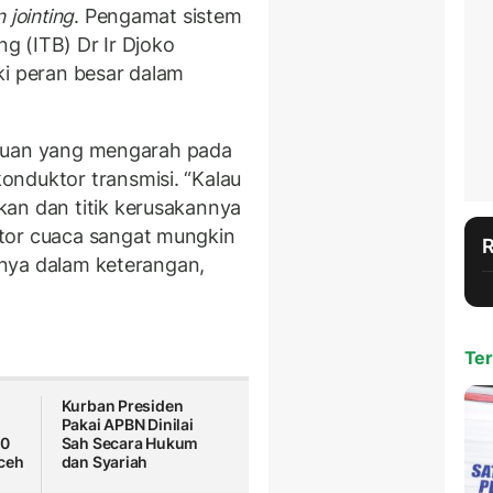
 jointing
. Pengamat sistem
ng (ITB) Dr Ir Djoko
ki peran besar dalam
angguan yang mengarah pada
nduktor transmisi. “Kalau
an dan titik kerusakannya
tor cuaca sangat mungkin
arnya dalam keterangan,
Ter
Kurban Presiden
Pakai APBN Dinilai
00
Sah Secara Hukum
ceh
dan Syariah