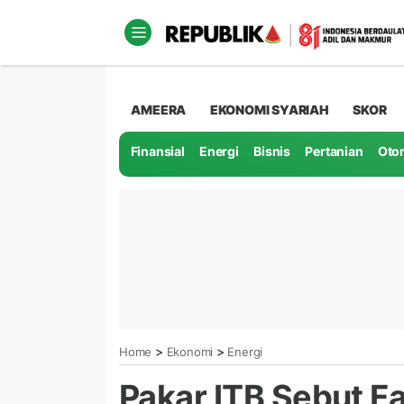
AMEERA
EKONOMI SYARIAH
SKOR
Finansial
Energi
Bisnis
Pertanian
Oto
>
>
Home
Ekonomi
Energi
Pakar ITB Sebut F