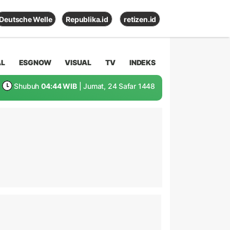
Deutsche Welle
Republika.id
retizen.id
AL
ESGNOW
VISUAL
TV
INDEKS
Shubuh
04:44 WIB
| Jumat, 24 Safar 1448