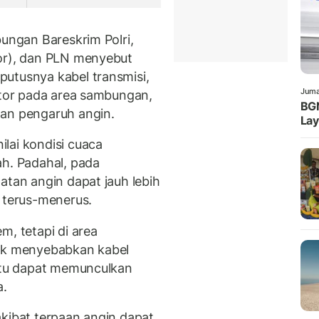
bungan Bareskrim Polri,
for), dan PLN menyebut
utusnya kabel transmisi,
Juma
aktor pada area sambungan,
BG
dan pengaruh angin.
La
lai kondisi cuaca
ah. Padahal, pada
atan angin dapat jauh lebih
a terus-menerus.
m, tetapi di area
tuk menyebabkan kabel
 itu dapat memunculkan
a.
akibat terpaan angin dapat