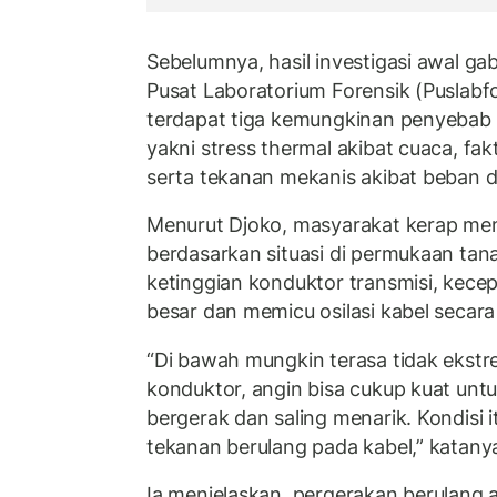
Sebelumnya, hasil investigasi awal ga
Pusat Laboratorium Forensik (Puslab
terdapat tiga kemungkinan penyebab p
yakni stress thermal akibat cuaca, f
serta tekanan mekanis akibat beban 
Menurut Djoko, masyarakat kerap meni
berdasarkan situasi di permukaan tan
ketinggian konduktor transmisi, kecep
besar dan memicu osilasi kabel secar
“Di bawah mungkin terasa tidak ekstre
konduktor, angin bisa cukup kuat un
bergerak dan saling menarik. Kondisi
tekanan berulang pada kabel,” katany
Ia menjelaskan, pergerakan berulang 