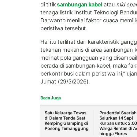
di titik
sambungan kabel
atau
mid span
tenaga listrik Institut Teknologi Bandu
Darwanto menilai faktor cuaca memili
peristiwa tersebut.
Hal itu terlihat dari karakteristik g
tekanan mekanis di area sambungan ko
melihat pola gangguan yang disampaik
berada di sambungan kabel, maka fak
berkontribusi dalam peristiwa ini,” uj
Jumat (29/5/2026).
Baca Juga
Satu Keluarga Tewas
Prudential Syariah
di Dalam Tenda Saat
Salurkan 14 Sapi
Kemping Glamping di
Kurban untuk 2.0
Posong Temanggung
Warga Rentan di A
hingga Flores