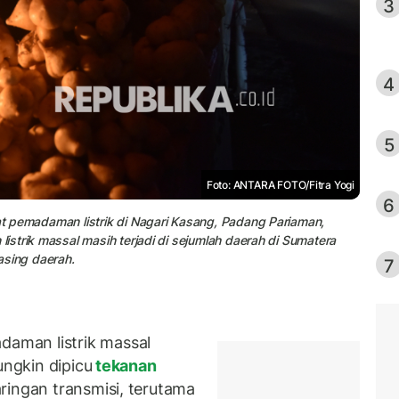
3
4
5
Foto: ANTARA FOTO/Fitra Yogi
6
t pemadaman listrik di Nagari Kasang, Padang Pariaman,
strik massal masih terjadi di sejumlah daerah di Sumatera
asing daerah.
7
aman listrik massal
ungkin dipicu
tekanan
ringan transmisi, terutama