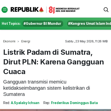
Hot Topics:
#Gubernur BI Mundur
#Kongres Umat Islam In
Ekonomi
Energi
Sabtu , 23 May 2026, 11:26 WIB
Listrik Padam di Sumatra,
Dirut PLN: Karena Gangguan
Cuaca
Gangguan transmisi memicu
ketidakseimbangan sistem kelistrikan di
Sumatera
Red:
A.Syalaby Ichsan
Rep:
Frederikus Dominggus Bata