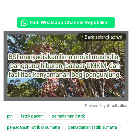
Ikuti Whatsapp Channel Republika
Baca selengkapnya
arrow_forward_ios
Powered by 
GliaStudios
pln
listrik padam
pemadaman listrik
Mute
pemadaman listrik di sumatra
pemadaman listrik sumatra