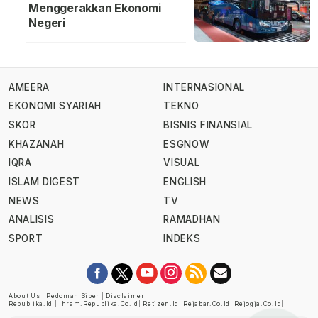
Menggerakkan Ekonomi
Negeri
AMEERA
INTERNASIONAL
EKONOMI SYARIAH
TEKNO
SKOR
BISNIS FINANSIAL
KHAZANAH
ESGNOW
IQRA
VISUAL
ISLAM DIGEST
ENGLISH
NEWS
TV
ANALISIS
RAMADHAN
SPORT
INDEKS
About Us
|
Pedoman Siber
|
Disclaimer
Republika.id
|
Ihram.republika.co.id
|
Retizen.id
|
Rejabar.co.id
|
Rejogja.co.id
|