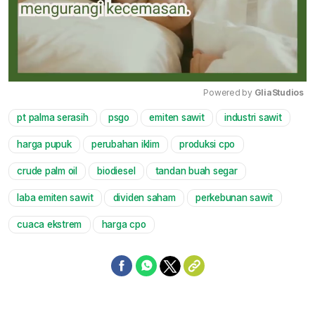
Powered by 
GliaStudios
pt palma serasih
psgo
emiten sawit
industri sawit
Mute
harga pupuk
perubahan iklim
produksi cpo
crude palm oil
biodiesel
tandan buah segar
laba emiten sawit
dividen saham
perkebunan sawit
cuaca ekstrem
harga cpo