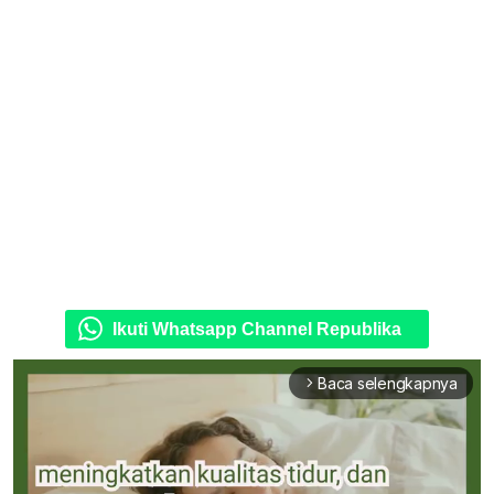
Ikuti Whatsapp Channel Republika
Baca selengkapnya
arrow_forward_ios