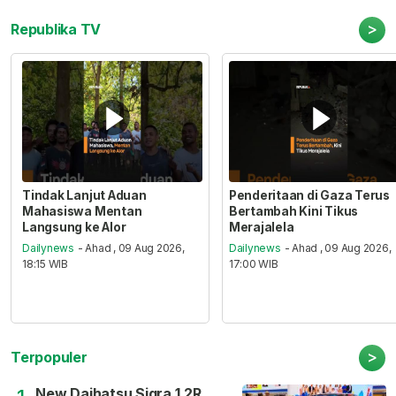
>
Republika TV
Tindak Lanjut Aduan
Penderitaan di Gaza Terus
Mahasiswa Mentan
Bertambah Kini Tikus
Langsung ke Alor
Merajalela
Dailynews
- Ahad , 09 Aug 2026,
Dailynews
- Ahad , 09 Aug 2026,
18:15 WIB
17:00 WIB
>
Terpopuler
New Daihatsu Sigra 1.2R