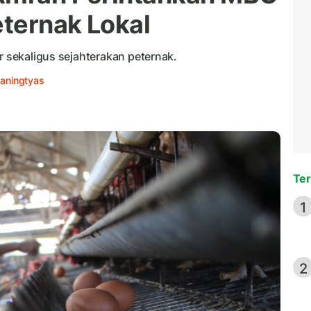
eternak Lokal
r sekaligus sejahterakan peternak.
aningtyas
Ter
1
2