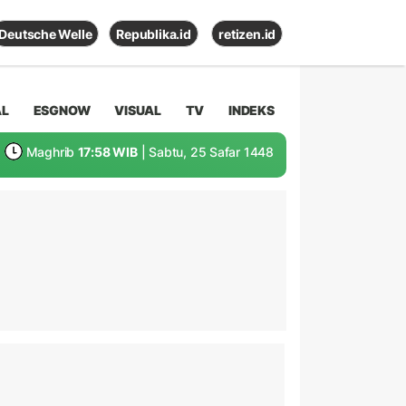
Deutsche Welle
Republika.id
retizen.id
AL
ESGNOW
VISUAL
TV
INDEKS
Maghrib
17:58 WIB
| Sabtu, 25 Safar 1448