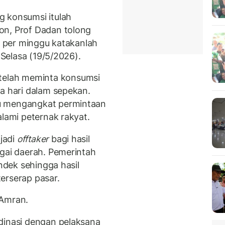
g konsumsi itulah
on, Prof Dadan tolong
ri per minggu katakanlah
 Selasa (19/5/2026).
elah meminta konsumsi
ga hari dalam sepekan.
u mengangkat permintaan
alami peternak rakyat.
jadi
offtaker
bagi hasil
agai daerah. Pemerintah
ndek sehingga hasil
erserap pasar.
r Amran.
dinasi dengan pelaksana