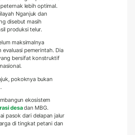
r
peternak lebih optimal.
layah Nganjuk dan
ang disebut masih
l produksi telur.
t belum maksimalnya
n evaluasi pemerintah. Dia
ng bersifat konstruktif
asional.
njuk, pokoknya bukan
.
embangun ekosistem
rasi desa
dan MBG.
i pasok dari delapan jalur
harga di tingkat petani dan