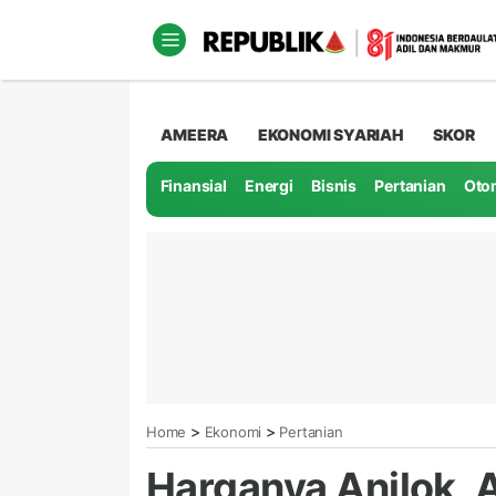
AMEERA
EKONOMI SYARIAH
SKOR
Finansial
Energi
Bisnis
Pertanian
Oto
>
>
Home
Ekonomi
Pertanian
Harganya Anjlok,