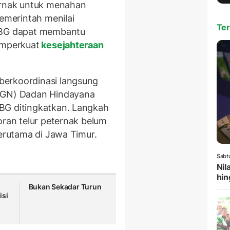
ternak untuk menahan
Pemerintah menilai
Ter
 MBG dapat membantu
emperkuat
kesejahteraan
berkoordinasi langsung
(BGN) Dadan Hindayana
BG ditingkatkan. Langkah
oran telur peternak belum
terutama di Jawa Timur.
Sabt
Nil
hin
Bukan Sekadar Turun
isi