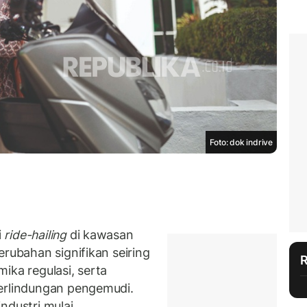
Foto: dok indrive
i
ride-hailing
di kawasan
erubahan signifikan seiring
ika regulasi, serta
perlindungan pengemudi.
ndustri mulai