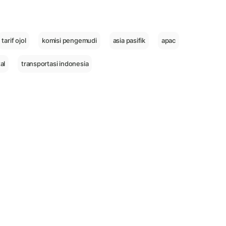
tarif ojol
komisi pengemudi
asia pasifik
apac
al
transportasi indonesia