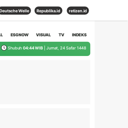
Deutsche Welle
Republika.id
retizen.id
AL
ESGNOW
VISUAL
TV
INDEKS
Shubuh
04:44 WIB
| Jumat, 24 Safar 1448