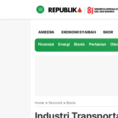
AMEERA
EKONOMI SYARIAH
SKOR
Finansial
Energi
Bisnis
Pertanian
Oto
>
>
Home
Ekonomi
Bisnis
Industri Transporta