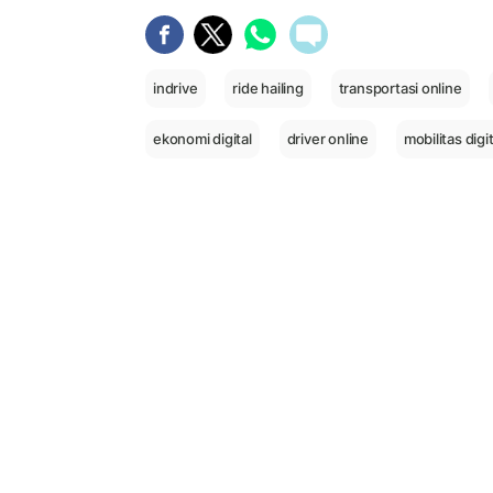
indrive
ride hailing
transportasi online
ekonomi digital
driver online
mobilitas digit