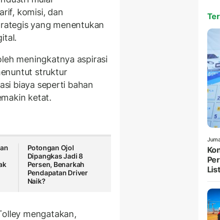
if, komisi, dan
Ter
strategis yang menentukan
ital.
oleh meningkatnya aspirasi
enuntut struktur
uasi biaya seperti bahan
makin ketat.
Juma
kan
Potongan Ojol
Kon
Dipangkas Jadi 8
Per
ak
Persen, Benarkah
List
Pendapatan Driver
Naik?
Tolley mengatakan,