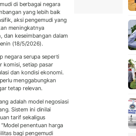
mudi di berbagai negara
bangan yang lebih baik
Pasifik, aksi pengemudi yang
nkan meningkatnya
an, dan keseimbangan dalam
Senin (18/5/2026).
ap negara serupa seperti
 komisi, setiap pasar
ulasi dan kondisi ekonomi.
ai perlu menggabungkan
gar tetap relevan.
ng adalah model negosiasi
. Sistem ini dinilai
an tarif sekaligus
n. “Model penentuan harga
ilitas bagi pengemudi