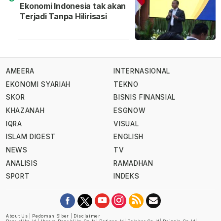
Ekonomi Indonesia tak akan
Terjadi Tanpa Hilirisasi
AMEERA
INTERNASIONAL
EKONOMI SYARIAH
TEKNO
SKOR
BISNIS FINANSIAL
KHAZANAH
ESGNOW
IQRA
VISUAL
ISLAM DIGEST
ENGLISH
NEWS
TV
ANALISIS
RAMADHAN
SPORT
INDEKS
About Us
|
Pedoman Siber
|
Disclaimer