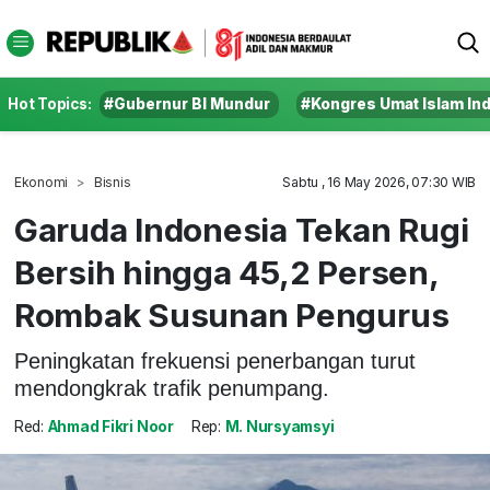
Hot Topics:
#Gubernur BI Mundur
#Kongres Umat Islam In
Ekonomi
Bisnis
Sabtu , 16 May 2026, 07:30 WIB
Garuda Indonesia Tekan Rugi
Bersih hingga 45,2 Persen,
Rombak Susunan Pengurus
Peningkatan frekuensi penerbangan turut
mendongkrak trafik penumpang.
Red:
Ahmad Fikri Noor
Rep:
M. Nursyamsyi