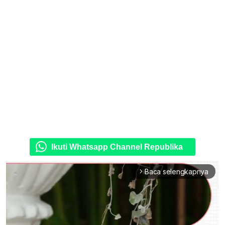
Ikuti Whatsapp Channel Republika
Baca selengkapnya
arrow_forward_ios