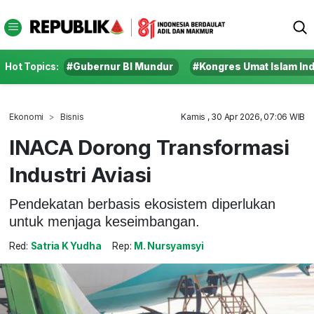
Hot Topics:
#Gubernur BI Mundur
#Kongres Umat Islam In
Ekonomi
Bisnis
Kamis , 30 Apr 2026, 07:06 WIB
INACA Dorong Transformasi
Industri Aviasi
Pendekatan berbasis ekosistem diperlukan
untuk menjaga keseimbangan.
Red:
Satria K Yudha
Rep:
M. Nursyamsyi