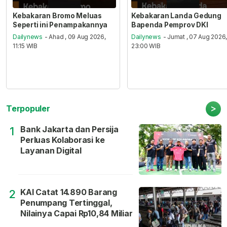
Kebakaran Bromo Meluas
Kebakaran Landa Gedung
Seperti ini Penampakannya
Bapenda Pemprov DKI
Dailynews
- Ahad , 09 Aug 2026,
Dailynews
- Jumat , 07 Aug 2026
11:15 WIB
23:00 WIB
>
Terpopuler
Bank Jakarta dan Persija
1
Perluas Kolaborasi ke
Layanan Digital
KAI Catat 14.890 Barang
2
Penumpang Tertinggal,
Nilainya Capai Rp10,84 Miliar