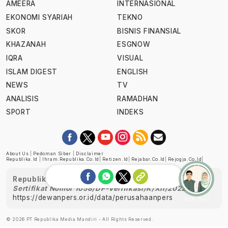
AMEERA
INTERNASIONAL
EKONOMI SYARIAH
TEKNO
SKOR
BISNIS FINANSIAL
KHAZANAH
ESGNOW
IQRA
VISUAL
ISLAM DIGEST
ENGLISH
NEWS
TV
ANALISIS
RAMADHAN
SPORT
INDEKS
About Us
|
Pedoman Siber
|
Disclaimer
Republika.id
|
Ihram.republika.co.id
|
Retizen.id
|
Rejabar.co.id
|
Rejogja.co.id
|
Republika telah diverifikasi oleh Dewan Pers
Sertifikat Nomor 1058/DP-Verifikasi/K/XII/2022
https://dewanpers.or.id/data/perusahaanpers
Ask me!
© 2026 PT Republika Media Mandiri - All Rights Reserved.