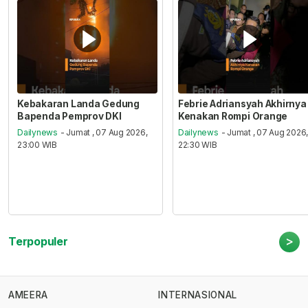
Kebakaran Landa Gedung
Febrie Adriansyah Akhirnya
Bapenda Pemprov DKI
Kenakan Rompi Orange
Dailynews
- Jumat , 07 Aug 2026,
Dailynews
- Jumat , 07 Aug 2026
23:00 WIB
22:30 WIB
>
Terpopuler
AMEERA
INTERNASIONAL