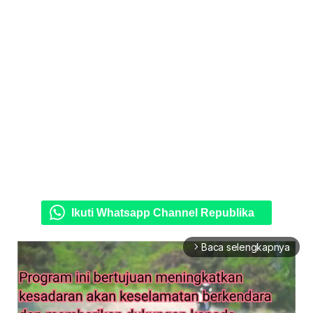
Ikuti Whatsapp Channel Republika
Baca selengkapnya
arrow_forward_ios