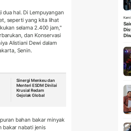
uji dua hal. Di Lempuyangan
Kami
, seperti yang kita lihat
Sai
akukan selama 2.400 jam,"
Dis
erbarukan, dan Konservasi
Diw
ya Alistiani Dewi dalam
arta, Senin.
Sinergi Menkeu dan
Menteri ESDM Dinilai
Krusial Redam
Gejolak Global
puran bahan bakar minyak
 bakar nabati jenis