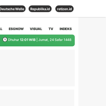
Deutsche Welle
Republika.id
retizen.id
AL
ESGNOW
VISUAL
TV
INDEKS
Dhuhur
12:01 WIB
| Jumat, 24 Safar 1448