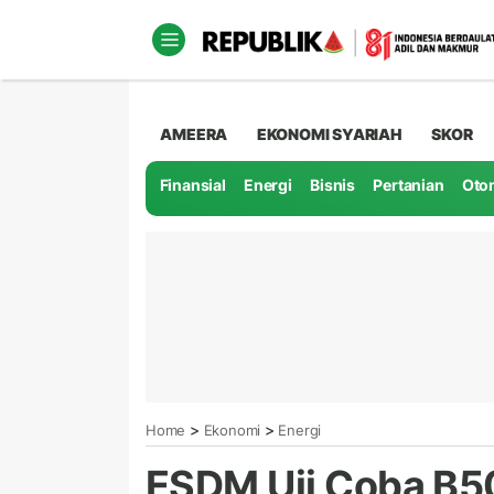
AMEERA
EKONOMI SYARIAH
SKOR
Finansial
Energi
Bisnis
Pertanian
Oto
>
>
Home
Ekonomi
Energi
ESDM Uji Coba B50