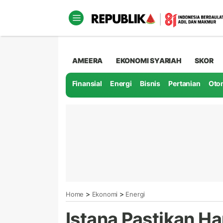
AMEERA
EKONOMI SYARIAH
SKOR
Finansial
Energi
Bisnis
Pertanian
Oto
>
>
Home
Ekonomi
Energi
Istana Pastikan H