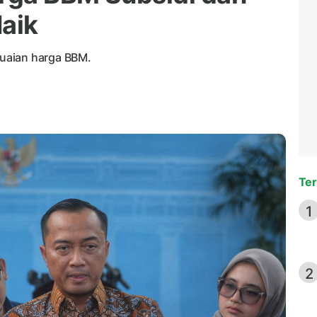
Naik
uaian harga BBM.
Ter
1
2