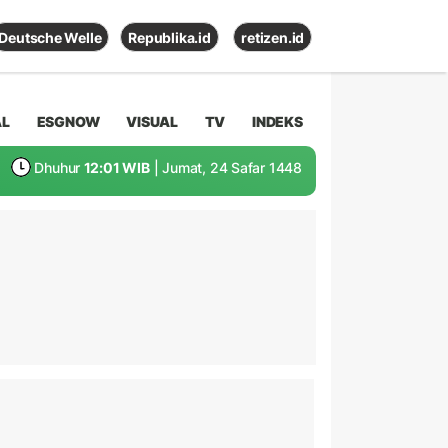
Deutsche Welle
Republika.id
retizen.id
AL
ESGNOW
VISUAL
TV
INDEKS
Dhuhur
12:01 WIB
| Jumat, 24 Safar 1448