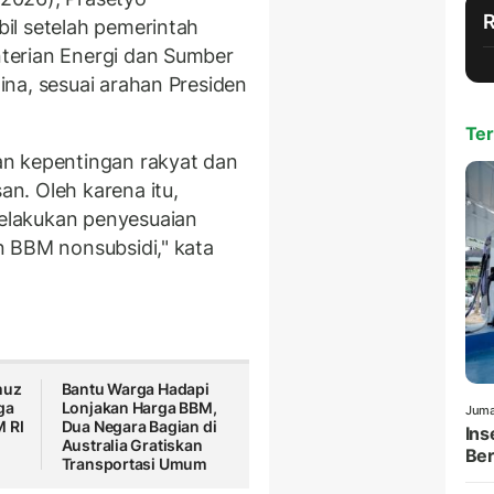
il setelah pemerintah
terian Energi dan Sumber
na, sesuai arahan Presiden
Ter
n kepentingan rakyat dan
n. Oleh karena itu,
elakukan penyesuaian
n BBM nonsubsidi," kata
muz
Bantu Warga Hadapi
ga
Lonjakan Harga BBM,
Juma
M RI
Dua Negara Bagian di
Ins
Australia Gratiskan
Ber
Transportasi Umum