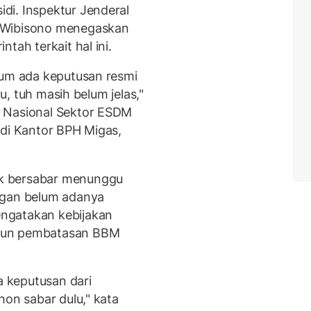
di. Inspektur Jenderal
 Wibisono menegaskan
tah terkait hal ini.
lum ada keputusan resmi
tu, tuh masih belum jelas,"
o Nasional Sektor ESDM
 di Kantor BPH Migas,
k bersabar menunggu
ngan belum adanya
ngatakan kebijakan
pun pembatasan BBM
a keputusan dari
hon sabar dulu," kata