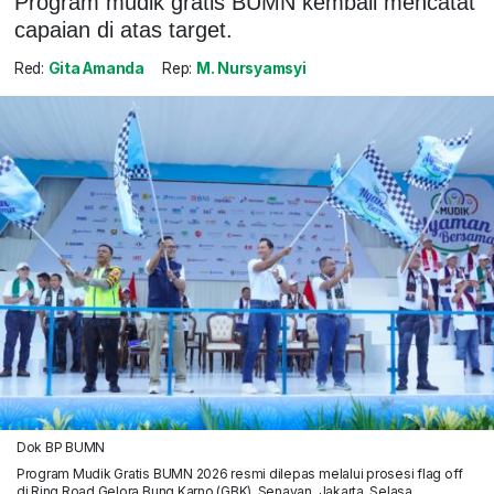
Program mudik gratis BUMN kembali mencatat
capaian di atas target.
Red:
Gita Amanda
Rep:
M. Nursyamsyi
Dok BP BUMN
Program Mudik Gratis BUMN 2026 resmi dilepas melalui prosesi flag off
di Ring Road Gelora Bung Karno (GBK), Senayan, Jakarta, Selasa