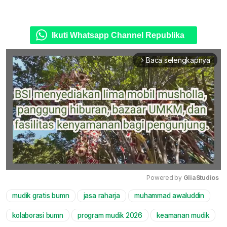
Ikuti Whatsapp Channel Republika
Baca selengkapnya
arrow_forward_ios
Powered by 
GliaStudios
mudik gratis bumn
jasa raharja
muhammad awaluddin
Mute
kolaborasi bumn
program mudik 2026
keamanan mudik