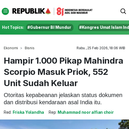
Hot Topics:
#Gubernur BI Mundur
#Kongres Umat Islam In
Ekonomi
Bisnis
Rabu , 25 Feb 2026, 18:06 WIB
Hampir 1.000 Pikap Mahindra
Scorpio Masuk Priok, 552
Unit Sudah Keluar
Otoritas kepabeanan jelaskan status dokumen
dan distribusi kendaraan asal India itu.
Red:
Friska Yolandha
Rep:
Muhammad noor alfian choir