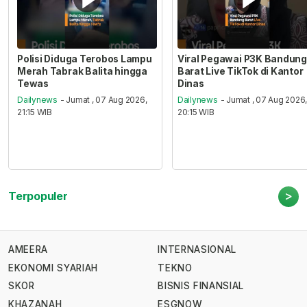
Polisi Diduga Terobos Lampu
Viral Pegawai P3K Bandung
Merah Tabrak Balita hingga
Barat Live TikTok di Kantor
Tewas
Dinas
Dailynews
- Jumat , 07 Aug 2026,
Dailynews
- Jumat , 07 Aug 2026
21:15 WIB
20:15 WIB
>
Terpopuler
AMEERA
INTERNASIONAL
EKONOMI SYARIAH
TEKNO
SKOR
BISNIS FINANSIAL
KHAZANAH
ESGNOW